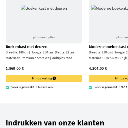
plus meer opties
plus mee
Boekenkast met deuren
Moderne boekenkast v
Breedte: 180 cm | Hoogte: 250 cm | Diepte: 22 cm
Breedte: 230 cm | Hoogte: 2
Materiaal:
Premium decors Wit | Multiplex rand
Materiaal:
Eiken Natuurlijk
1.869,00 €
4.204,00 €
Minus korting
Minus ko
Voor u gemaakt in 6-9 weken
Voor u gemaakt in 9-1
Indrukken van onze klanten