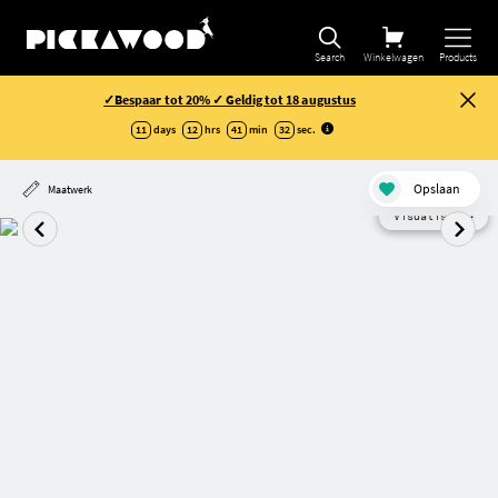
Search
Winkelwagen
Products
✓Bespaar tot 20% ✓ Geldig tot 18 augustus
11
days
12
hrs
41
min
31
sec
.
Opslaan
Maatwerk
Visualisatie