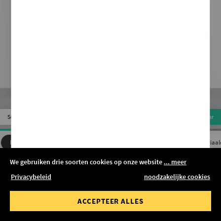
E TOEVOEGEN
uit
Service
Bewaar
Hoogte ✓
Breedte
Diepte
Materiaal kiezen
Materiaal
We gebruiken drie soorten cookies op onze website
... meer
158 cm
Privacybeleid
noodzakelijke cookies
ACCEPTEER ALLES
662 €
IN MANDJE