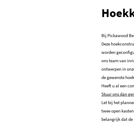
Hoekk
Bij Pickawood Be
Deze hoekconstruc
worden geconfig
ons team van inri
ontwerpen in onze
de gewenste hoek
Heeft u al een co
Stuur ons dan ger
Let bij het plan
twee open kasten 
belangrijk dat de