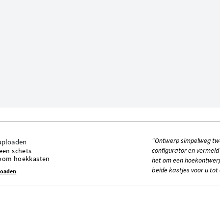
"Ontwerp simpelweg twe
configurator en vermeld
een schets
oom hoekkasten
het om een hoekontwerp
beide kastjes voor u tot
loaden