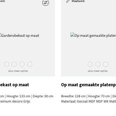
werk
Maatwerk
Edit
plus meer opties
plus meer opties
ekast op maat
Op maat gemaakte platenp
cm | Hoogte: 133 cm | Diepte: 30 cm
Breedte: 128 cm | Hoogte: 73 cm | D
remium decors Grijs
Materiaal:
Gecoat MDF MDF Wit Mat