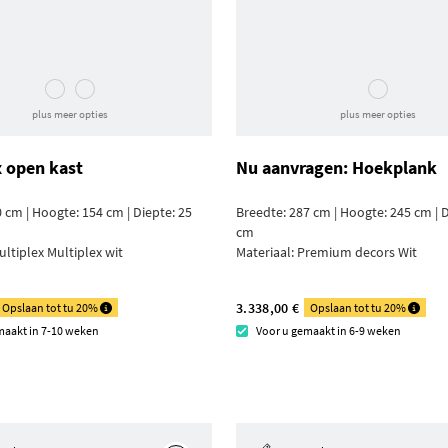
plus meer opties
plus meer opties
x open kast
Nu aanvragen: Hoekplank
 cm | Hoogte: 154 cm | Diepte: 25
Breedte: 287 cm | Hoogte: 245 cm | D
cm
ultiplex Multiplex wit
Materiaal:
Premium decors Wit
3.338,00 €
Opslaan tot tu 20%
Opslaan tot tu 20%
maakt in 7-10 weken
Voor u gemaakt in 6-9 weken