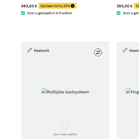
949,00 €
589,00 €
Opslaan tot tu 20%
O
Voor u gemaakt in 6-9 weken
Voor u ge
Maatwerk
Maat
Edit
plus meer opties