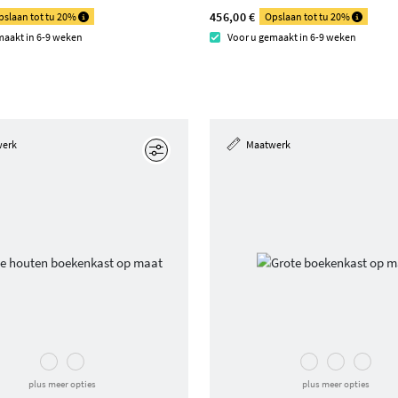
456,00 €
pslaan tot tu 20%
Opslaan tot tu 20%
maakt in 6-9 weken
Voor u gemaakt in 6-9 weken
werk
Maatwerk
Edit
plus meer opties
plus meer opties