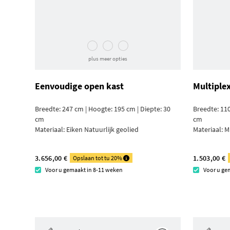
plus meer opties
Eenvoudige open kast
Multiple
Breedte: 247 cm | Hoogte: 195 cm | Diepte: 30
Breedte: 110
cm
cm
Materiaal:
Eiken Natuurlijk geolied
Materiaal:
M
3.656,00 €
1.503,00 €
Opslaan tot tu 20%
Voor u gemaakt in 8-11 weken
Voor u ge