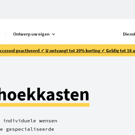
S
Ontwerp uw eigen
Diens
ccesvol geactiveerd ✓ U ontvangt tot 20% korting ✓ Geldig tot 18 
hoekkasten
 individuele wensen
e gespecialiseerde