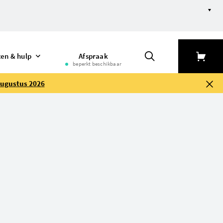
electie verfijnen
ten & hulp
Afspraak
beperkt beschikbaar
augustus 2026