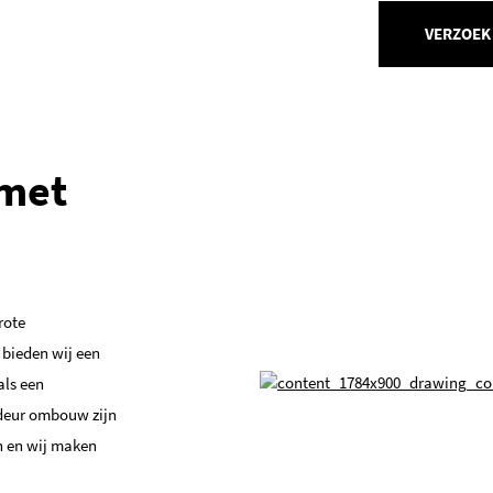
VERZOEK
 met
rote
 bieden wij een
als een
 deur ombouw zijn
n en wij maken