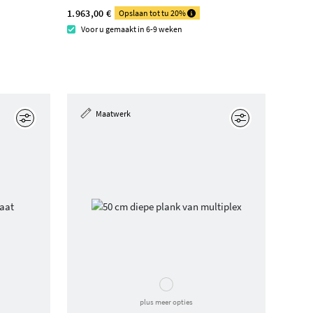
1.963,00 €
Opslaan tot tu 20%
Voor u gemaakt in 6-9 weken
Maatwerk
Edit
Edit
plus meer opties