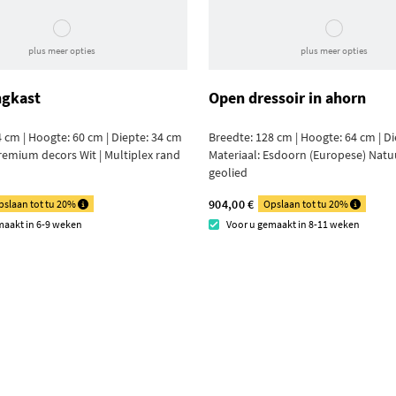
plus meer opties
plus meer opties
ngkast
Open dressoir in ahorn
 cm | Hoogte: 60 cm | Diepte: 34 cm
Breedte: 128 cm | Hoogte: 64 cm | D
remium decors Wit | Multiplex rand
Materiaal:
Esdoorn (Europese) Natuu
geolied
904,00 €
pslaan tot tu 20%
Opslaan tot tu 20%
maakt in 6-9 weken
Voor u gemaakt in 8-11 weken