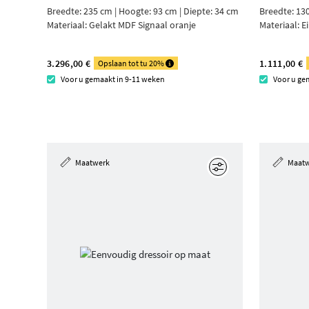
Breedte: 235 cm | Hoogte: 93 cm | Diepte: 34 cm
Breedte: 130
Materiaal:
Gelakt MDF Signaal oranje
Materiaal:
E
3.296,00 €
1.111,00 €
Opslaan tot tu 20%
Voor u gemaakt in 9-11 weken
Voor u ge
Maatwerk
Maat
Edit