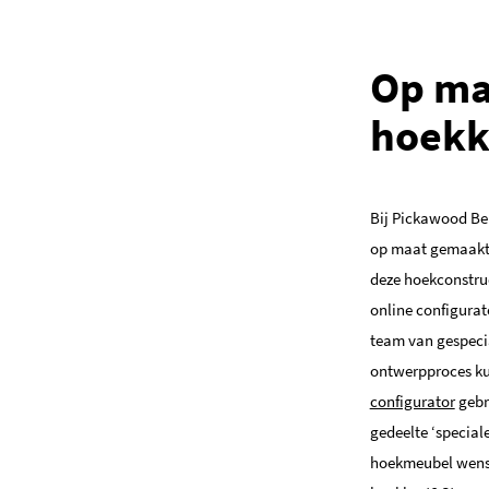
Op ma
hoekk
Bij Pickawood Be
op maat gemaakt
deze hoekconstru
online configurat
team van gespecia
ontwerpproces ku
configurator
gebr
gedeelte ‘special
hoekmeubel wenst.