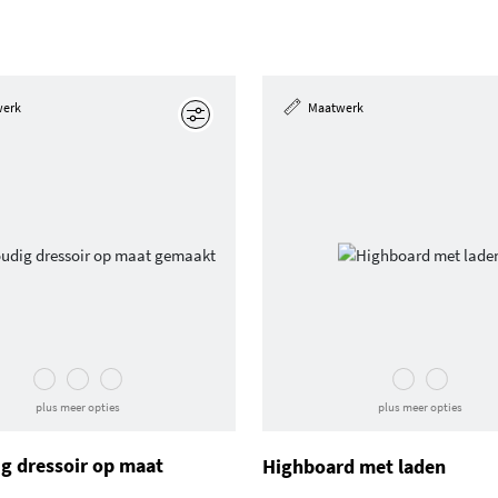
werk
Maatwerk
Edit
plus meer opties
plus meer opties
g dressoir op maat
Highboard met laden