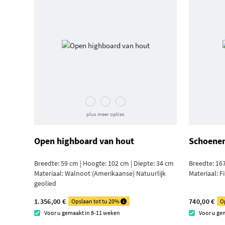
plus meer opties
Open highboard van hout
Schoenen
Breedte: 59 cm | Hoogte: 102 cm | Diepte: 34 cm
Breedte: 167
Materiaal:
Walnoot (Amerikaanse) Natuurlijk
Materiaal:
F
geolied
1.356,00 €
740,00 €
Opslaan tot tu 20%
O
Voor u gemaakt in 8-11 weken
Voor u ge