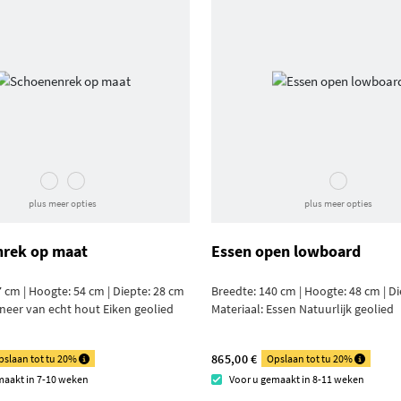
plus meer opties
plus meer opties
rek op maat
Essen open lowboard
 cm | Hoogte: 54 cm | Diepte: 28 cm
Breedte: 140 cm | Hoogte: 48 cm | D
ineer van echt hout Eiken geolied
Materiaal:
Essen Natuurlijk geolied
865,00 €
pslaan tot tu 20%
Opslaan tot tu 20%
maakt in 7-10 weken
Voor u gemaakt in 8-11 weken