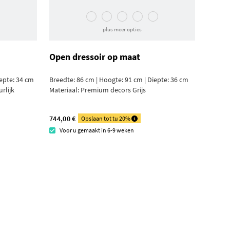
plus meer opties
Open dressoir op maat
iepte: 34 cm
Breedte: 86 cm | Hoogte: 91 cm | Diepte: 36 cm
rlijk
Materiaal:
Premium decors Grijs
744,00 €
Opslaan tot tu 20%
Voor u gemaakt in 6-9 weken