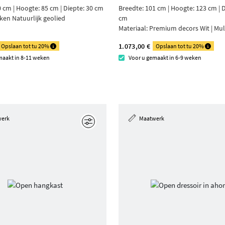
 cm | Hoogte: 85 cm | Diepte: 30 cm
Breedte: 101 cm | Hoogte: 123 cm | D
iken Natuurlijk geolied
cm
Materiaal:
Premium decors Wit | Mul
1.073,00 €
Opslaan tot tu 20%
Opslaan tot tu 20%
maakt in 8-11 weken
Voor u gemaakt in 6-9 weken
werk
Maatwerk
Edit