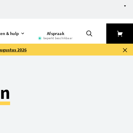
electie verfijnen
ten & hulp
Afspraak
beperkt beschikbaar
augustus 2026
en