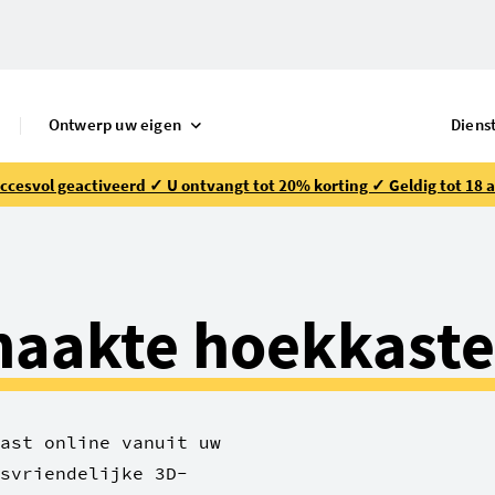
S
Ontwerp uw eigen
Diens
ccesvol geactiveerd ✓ U ontvangt tot 20% korting ✓ Geldig tot 18 
aakte hoekkast
ast online vanuit uw
svriendelijke 3D-