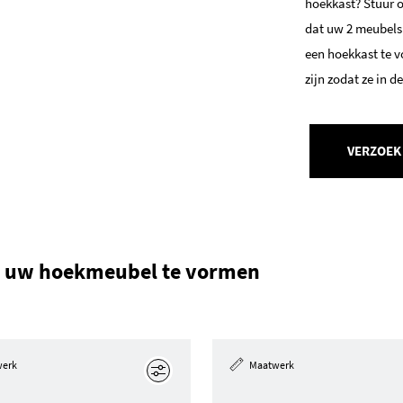
hoekkast? Stuur on
dat uw 2 meubels
een hoekkast te v
zijn zodat ze in d
VERZOEK
om uw hoekmeubel te vormen
werk
Maatwerk
Edit