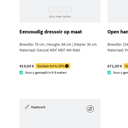
plus meer opties
Eenvoudig dressoir op maat
Open ha
Breedte: 79 cm | Hoogte: 84 cm | Diepte: 30 cm
Breedte: 154
Materiaal:
Gecoat MDF MDF Wit Matt
Materiaal:
P
419,00 €
671,00 €
Opslaan tot tu 20%
O
Voor u gemaakt in 6-9 weken
Voor u ge
Maatwerk
Edit