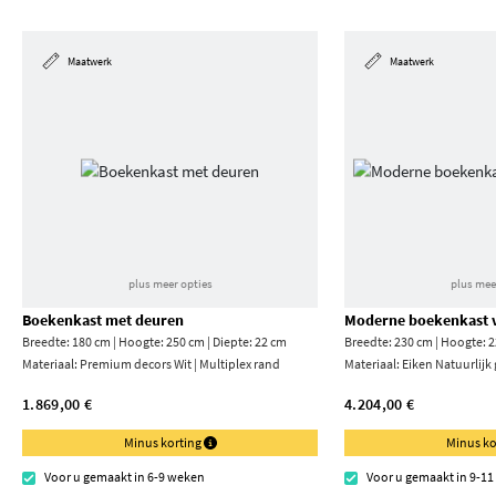
Maatwerk
Maatwerk
plus meer opties
plus mee
Boekenkast met deuren
Moderne boekenkast v
Breedte: 180 cm | Hoogte: 250 cm | Diepte: 22 cm
Breedte: 230 cm | Hoogte: 2
Materiaal:
Premium decors Wit | Multiplex rand
Materiaal:
Eiken Natuurlijk
1.869,00 €
4.204,00 €
Minus korting
Minus ko
Voor u gemaakt in 6-9 weken
Voor u gemaakt in 9-1