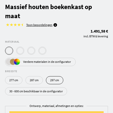
Massief houten boekenkast op
maat
Toon beoordelingen
1.491,58 €
incl. BTW & levering
MATERIAAL
Verdere materialen in de configurator
BREEDTE
277 cm
287 cm
297 cm
30 - 600 cm beschikbaar in de configurator
Ontwerp, materiaal, afmetingen en opties: