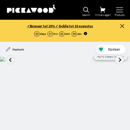
Search
Winkelwagen
Products
✓Bespaar tot 20% ✓ Geldig tot 18 augustus
10
days
17
hrs
01
min
44
sec
.
Opslaan
Maatwerk
AI-visualisatie