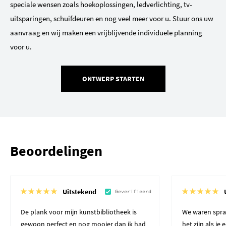
speciale wensen zoals hoekoplossingen, ledverlichting, tv-
uitsparingen, schuifdeuren en nog veel meer voor u. Stuur ons uw
aanvraag en wij maken een vrijblijvende individuele planning
voor u.
ONTWERP STARTEN
Beoordelingen
Uitstekend
Geverifieerd
De plank voor mijn kunstbibliotheek is
We waren spra
gewoon perfect en nog mooier dan ik had
het zijn als je