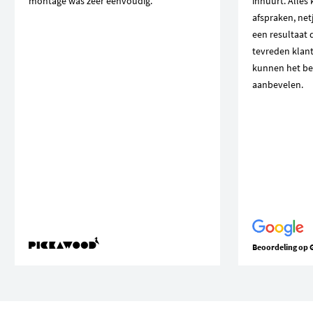
montage was zeer eenvoudig.
inhuurt. Alles
afspraken, net
een resultaat 
tevreden klant
kunnen het be
aanbevelen.
Beoordeling op 