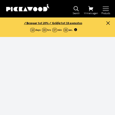
Selectie verfijnen
Search
Winkelwagen
Products
✓Bespaar tot 20% ✓ Geldig tot 18 augustus
10
days
04
hrs
57
min
08
sec
.