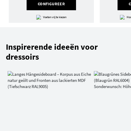
CONFIGUREER
Voeten vrij te kiezen
Hoo
Inspirerende ideeën voor
dressoirs