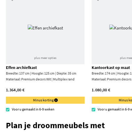
plus meer opties
plus mee
Effen archiefkast
Kantoorkast op maat
Breedte: 137 cm | Hoogte: 125 cm | Diepte: 35 cm
Breedte: 174 cm | Hoogte: 1
Materiaal:
Premium decors Wit | Multiplex rand
Materiaal:
Premium decors 
1.364,00 €
1.080,00 €
Minus korting
Minus ko
Voor u gemaakt in 6-9 weken
Voor u gemaakt in 6-9
Plan je droommeubels met