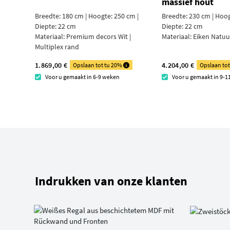
massief hout
Breedte: 180 cm | Hoogte: 250 cm |
Breedte: 230 cm | Hoog
Diepte: 22 cm
Diepte: 22 cm
Materiaal:
Premium decors Wit |
Materiaal:
Eiken Natuur
Multiplex rand
1.869,00 €
4.204,00 €
Opslaan tot tu 20%
Opslaan to
Voor u gemaakt in 6-9 weken
Voor u gemaakt in 9-
Indrukken van onze klanten