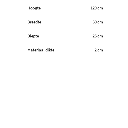
Hoogte
129 cm
Breedte
30 cm
Diepte
25 cm
Materiaal dikte
2 cm