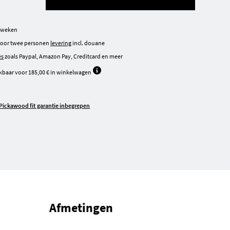
1 weken
 door twee personen
levering
incl. douane
es
zoals Paypal, Amazon Pay, Creditcard en meer
kbaar voor 185,00 € in winkelwagen
Pickawood fit garantie inbegrepen
Afmetingen