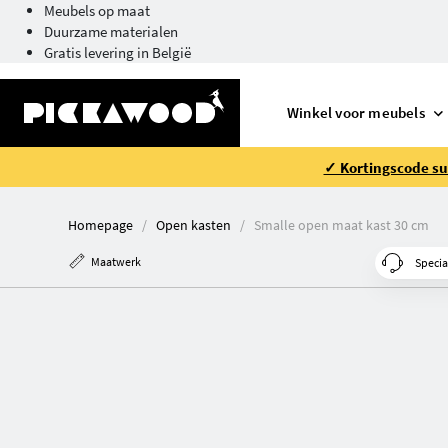
Meubels op maat
Duurzame materialen
Gratis levering in België
Winkel voor meubels
✓ Kortingscode su
Homepage
Open kasten
Smalle open maat kast 30 cm
Maatwerk
Specia