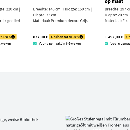
op maat
te: 220 cm |
Breedte: 140 cm | Hoogte: 150 cm |
Breedte: 297 c
Diepte: 32 cm
Diepte: 20 cm
lijk geolied
Materiaal:
Premium decors Grijs
Materiaal:
Eike
827,00 €
1.492,00 €
t tu 20%
Opslaan tot tu 20%
Op
11 weken
Voor u gemaakt in 6-9 weken
Voor u gemaa