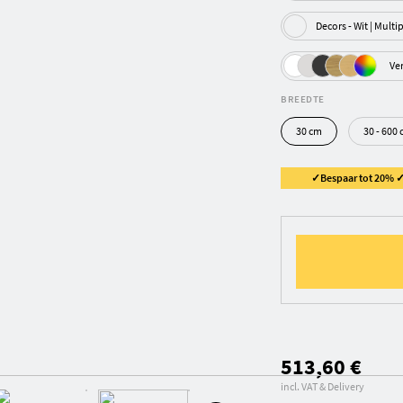
Decors - Wit | M
Ve
BREEDTE
30 cm
30 - 600
✓Bespaar tot 20% ✓ 
513,60 €
incl. VAT & Delivery