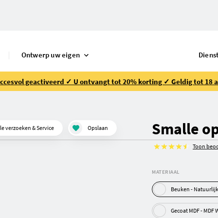
Ontwerp uw eigen
Diens
ccesvol geactiveerd ✓ U ontvangt tot 20% korting ✓ Geldig tot 18 
Smalle op
le verzoeken & Service
Opslaan
Toon beoo
MATERIAAL
Beuken - Natuu
Gecoat MDF 