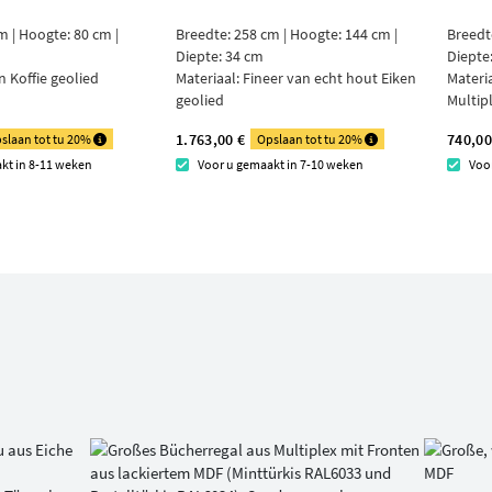
m | Hoogte: 80 cm |
Breedte: 258 cm | Hoogte: 144 cm |
Breedt
Diepte: 34 cm
Diepte
n Koffie geolied
Materiaal:
Fineer van echt hout Eiken
Materi
geolied
Multip
1.763,00 €
740,00
slaan tot tu 20%
Opslaan tot tu 20%
kt in 8-11 weken
Voor u gemaakt in 7-10 weken
Voo