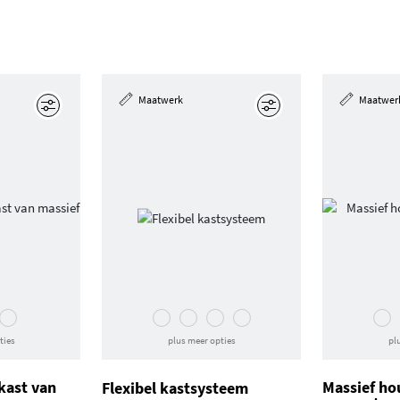
Maatwerk
Maatwer
Edit
Edit
ties
plus meer opties
pl
kast van
Massief ho
Flexibel kastsysteem