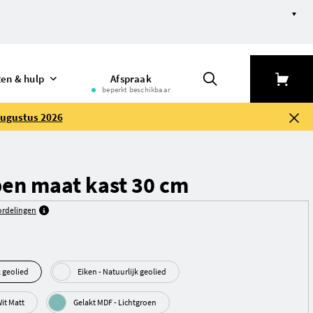
ten & hulp
Afspraak
beperkt beschikbaar
augustus 2026
en maat kast 30 cm
rdelingen
rlijk geolied
Eiken - Natuurlijk geolied
- MDF Wit Matt
Gelakt MDF - Lichtgroen