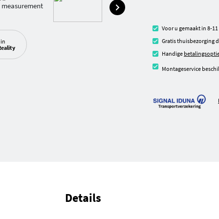
Voor u gemaakt in 8-1
Gratis thuisbezorging
 in
eality
Handige
betalingsopti
Montageservice beschi
Details