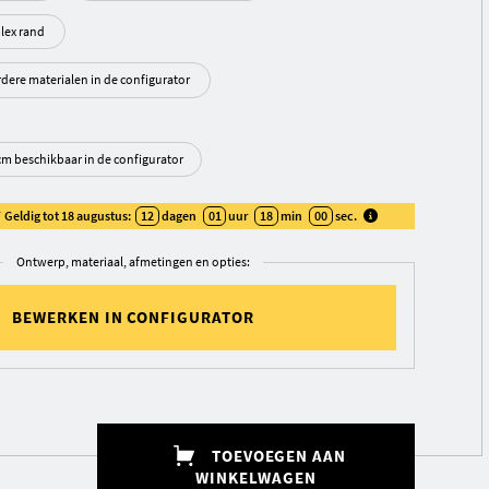
ultiplex rand
rdere materialen in de configurator
 cm beschikbaar in de configurator
Geldig tot 18 augustus:
12
dagen
01
uur
17
min
59
sec
.
Ontwerp, materiaal, afmetingen en opties:
BEWERKEN IN CONFIGURATOR
TOEVOEGEN AAN
WINKELWAGEN