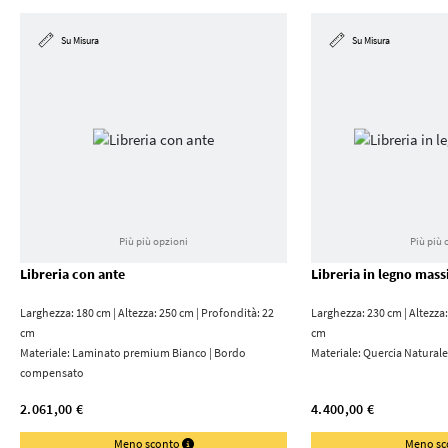
Su Misura
Su Misura
Più più opzioni
Più più 
Libreria con ante
Libreria in legno mass
Larghezza: 180 cm | Altezza: 250 cm | Profondità: 22
Larghezza: 230 cm | Altezza:
cm
cm
Materiale:
Laminato premium Bianco | Bordo
Materiale:
Quercia Naturale
compensato
2.061,00 €
4.400,00 €
Meno sconto
Meno s