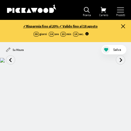
Ricerca
Carrello
Prodotti
✓Risparmia fino al 20% ✓ Valido fino al 18 agosto
09
giorni
14
ore
10
min
13
sec
.
Salva
Su Misura