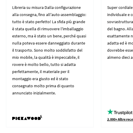
Libreria su misura Dalla configurazione
Super cordiale
alla consegna, fino all'auto-assemblaggio:
individuale e 
tutto è stato perfetto! La sfida più grande
sovrastruttura 
è stata quella di rimuovere l'imballaggio
del bagno. All
esterno, ma è stato un bene, perché quasi
esattamente nei
nulla poteva essere danneggiato durante
adatta ed è mo
il trasporto. Sono molto soddisfatto del
dovrebbe esser
mio mobile, la qualità è impeccabile, il
almeno dieci an
rovere è molto bello, tutto si adatta
perfettamente, il materiale per il
montaggio era giusto ed è stato
consegnato molto prima di quanto
annunciato inizialmente.
2.000+ Altre rece