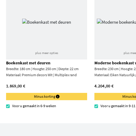
plus meer opties
plus mee
Boekenkast met deuren
Moderne boekenkast v
Breedte: 180 cm | Hoogte: 250 cm | Diepte: 22 cm
Breedte: 230 cm | Hoogte: 2
Materiaal:
Premium decors Wit | Multiplex rand
Materiaal:
Eiken Natuurlijk
1.869,00 €
4.204,00 €
Minus korting
Minus ko
Voor u gemaakt in 6-9 weken
Voor u gemaakt in 9-1