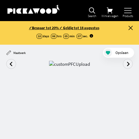
Search
Winkelwagen
Products
✓Bespaar tot 20% ✓ Geldig tot 18 augustus
10
days
06
hrs
05
min
06
sec
.
Opslaan
Maatwerk