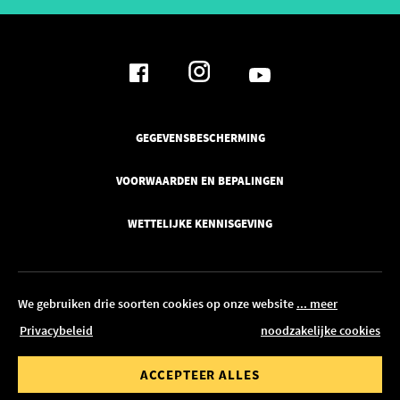
GEGEVENSBESCHERMING
VOORWAARDEN EN BEPALINGEN
WETTELIJKE KENNISGEVING
We gebruiken drie soorten cookies op onze website
... meer
Privacybeleid
noodzakelijke cookies
© 2026 Pickawood België
waarde van
Bestelwaarde tot
ACCEPTEER ALLES
BEWERKEN IN CONFIGURATOR
00 €
1.500,00 €