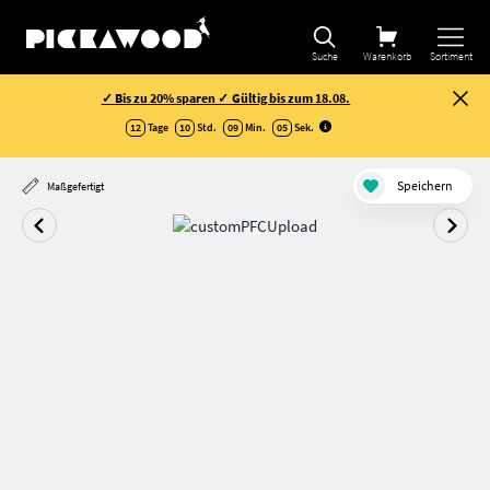
Suche
Warenkorb
Sortiment
✓ Bis zu 20% sparen ✓ Gültig bis zum 18.08.
12
Tage
10
Std.
09
Min.
04
Sek
.
Speichern
Maßgefertigt