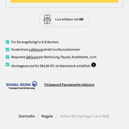
Live erleben
mit
AR
Für Sie angefertigt in 5-8 Wochen
Kostenfreie
Lieferung
direkt ins Wunschzimmer
Bequeme
Zahlung
per Rechnung, Paypal, Kreditkarte, uvm.
Montageservice für 594,86 SFr. im Warenkorb erhältlich
Pickawood Passgarantie inklusive
Startseite
Regale
Hohes Bücherregal nach Maß