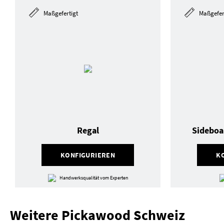
Maßgefertigt
Maßgefer
Regal
Sideboa
KONFIGURIEREN
K
Handwerksqualität vom Experten
Weitere Pickawood Schweiz