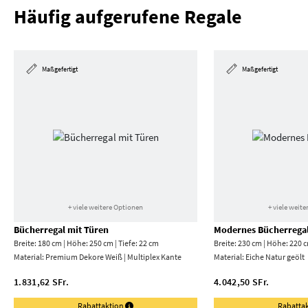
Häufig aufgerufene Regale
Maßgefertigt
Maßgefertigt
+ viele weitere Optionen
+ viele weit
Bücherregal mit Türen
Modernes Bücherrega
Breite: 180 cm | Höhe: 250 cm | Tiefe: 22 cm
Breite: 230 cm | Höhe: 220 c
Material:
Premium Dekore Weiß | Multiplex Kante
Material:
Eiche Natur geölt
1.831,62 SFr.
4.042,50 SFr.
Rabattaktion
Rabatta