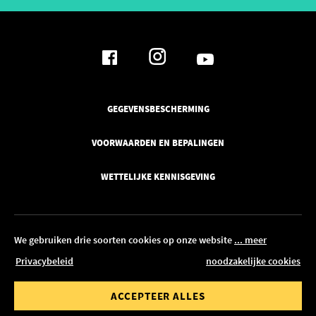
GEGEVENSBESCHERMING
VOORWAARDEN EN BEPALINGEN
WETTELIJKE KENNISGEVING
We gebruiken drie soorten cookies op onze website
... meer
Privacybeleid
noodzakelijke cookies
© 2026 Pickawood België
waarde van
Bestelwaarde tot
ACCEPTEER ALLES
BEWERKEN IN CONFIGURATOR
00 €
1.500,00 €