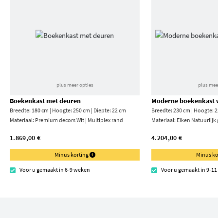
plus meer opties
plus mee
Boekenkast met deuren
Moderne boekenkast v
Breedte: 180 cm | Hoogte: 250 cm | Diepte: 22 cm
Breedte: 230 cm | Hoogte: 2
Materiaal:
Premium decors Wit | Multiplex rand
Materiaal:
Eiken Natuurlijk
1.869,00 €
4.204,00 €
Minus korting
Minus ko
Voor u gemaakt in 6-9 weken
Voor u gemaakt in 9-1