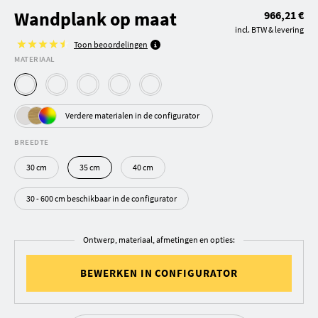
Wandplank op maat
966,21 €
incl. BTW & levering
Toon beoordelingen
MATERIAAL
Verdere materialen in de configurator
BREEDTE
30 cm
35 cm
40 cm
30 - 600 cm beschikbaar in de configurator
Ontwerp, materiaal, afmetingen en opties:
BEWERKEN IN CONFIGURATOR