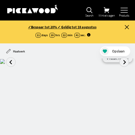
Search
Winkelwagen
Products
✓Bespaar tot 20% ✓ Geldig tot 18 augustus
11
days
19
hrs
22
min
41
sec
.
Opslaan
Maatwerk
Visualisatie