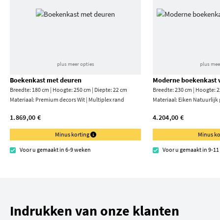
plus meer opties
plus mee
Boekenkast met deuren
Moderne boekenkast v
Breedte: 180 cm | Hoogte: 250 cm | Diepte: 22 cm
Breedte: 230 cm | Hoogte: 2
Materiaal:
Premium decors Wit | Multiplex rand
Materiaal:
Eiken Natuurlijk
1.869,00 €
4.204,00 €
Minus korting
Minus ko
Voor u gemaakt in 6-9 weken
Voor u gemaakt in 9-1
Indrukken van onze klanten