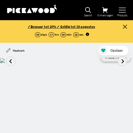
Search
Winkelwagen
Products
✓Bespaar tot 20% ✓ Geldig tot 18 augustus
09
days
17
hrs
08
min
27
sec
.
Opslaan
Maatwerk
Visualisatie