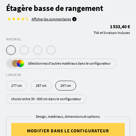
Étagère basse de rangement
Afficher les commentaires
1 533,40 €
TVA et livraison incluses
MATÉRIEL
Sélectionnez d'autres matériaux dans le configurateur
LARGEUR
277 cm
287 cm
297 cm
choisir entre 30 - 600 cm dans le configurateur
Design, matériaux, dimensions et options:
MODIFIER DANS LE CONFIGURATEUR