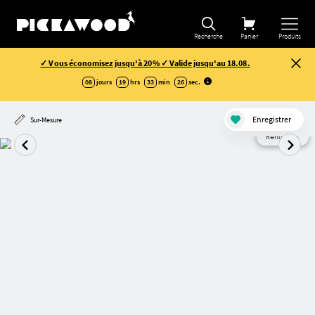
Recherche
Panier
Produits
✓ Vous économisez jusqu'à 20% ✓ Valide jusqu'au 18.08.
08
jours
19
hrs
33
min
26
sec
.
Enregistrer
Sur-Mesure
Rendu AI