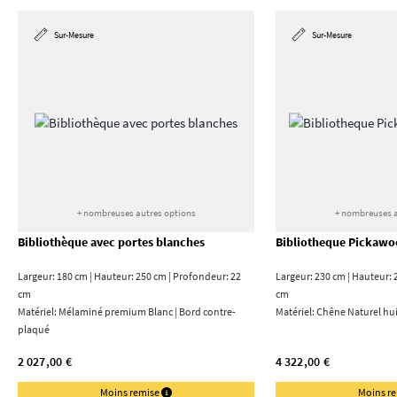
Sur-Mesure
Sur-Mesure
+ nombreuses autres options
+ nombreuses a
Bibliothèque avec portes blanches
Bibliotheque Pickawo
Largeur: 180 cm | Hauteur: 250 cm | Profondeur: 22
Largeur: 230 cm | Hauteur: 
cm
cm
Matériel:
Mélaminé premium Blanc | Bord contre­
Matériel:
Chêne Naturel hui
plaqué
2 027,00 €
4 322,00 €
Moins remise
Moins r