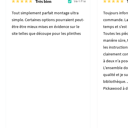
Très bien
Vérifié
Tout simplement parfait montage ultra
Toujours inform
simple. Certaines options pourraient peut-
commande. La 
être être mieux mises en évidence sur le
temps et s'es
site telles que découpe pour les plinthes
Toutes les piè
manière sûre, t
les instructio
clairement co
à deux n'a po
L'ensemble do
qualité et je su
bibliothèque. J
Pickawood à d