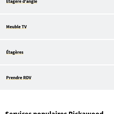
Étagère d'angle
Meuble TV
Étagères
Prendre RDV
Services populaires Pickawood