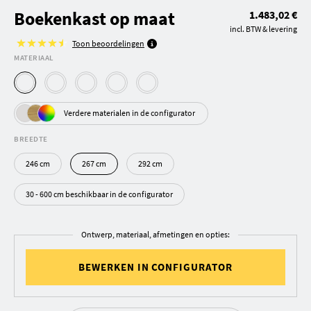
Boekenkast op maat
1.483,02 €
incl. BTW & levering
Toon beoordelingen
MATERIAAL
Verdere materialen in de configurator
BREEDTE
246 cm
267 cm
292 cm
30 - 600 cm beschikbaar in de configurator
Ontwerp, materiaal, afmetingen en opties:
BEWERKEN IN CONFIGURATOR