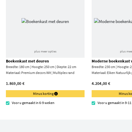
plus meer opties
plus mee
Boekenkast met deuren
Moderne boekenkast v
Breedte: 180 cm | Hoogte: 250 cm | Diepte: 22 cm
Breedte: 230 cm | Hoogte: 2
Materiaal:
Premium decors Wit | Multiplex rand
Materiaal:
Eiken Natuurlijk
1.869,00 €
4.204,00 €
Minus korting
Minus ko
Voor u gemaakt in 6-9 weken
Voor u gemaakt in 9-1