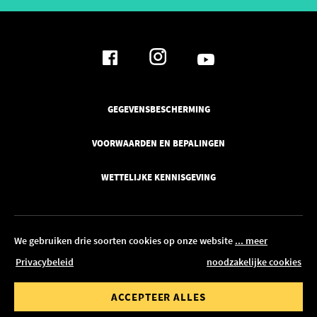
GEGEVENSBESCHERMING
VOORWAARDEN EN BEPALINGEN
WETTELIJKE KENNISGEVING
We gebruiken drie soorten cookies op onze website
... meer
Privacybeleid
noodzakelijke cookies
© 2026 Pickawood België
waarde van
Bestelwaarde tot
ACCEPTEER ALLES
BEWERKEN IN CONFIGURATOR
00 €
1.500,00 €