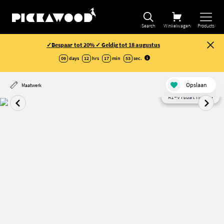
Search
Winkelwagen
Products
✓Bespaar tot 20% ✓ Geldig tot 18 augustus
09
days
12
hrs
17
min
52
sec
.
Opslaan
Maatwerk
AI-visualisatie