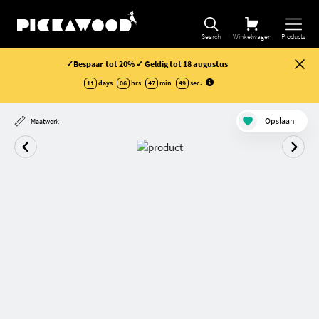
Selectie verfijnen
Search
Winkelwagen
Products
✓Bespaar tot 20% ✓ Geldig tot 18 augustus
11
days
06
hrs
47
min
48
sec
.
Opslaan
Maatwerk