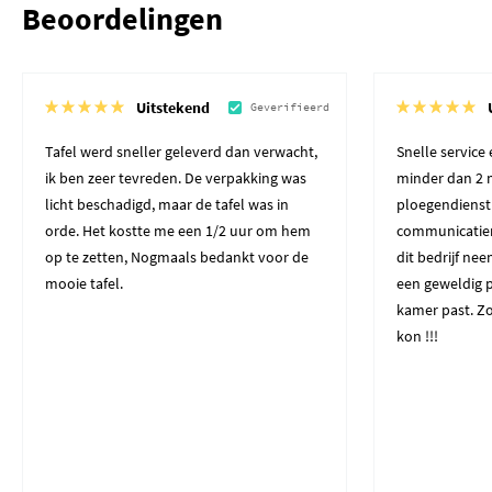
Beoordelingen
Uitstekend
Geverifieerd
Tafel werd sneller geleverd dan verwacht,
Snelle service
ik ben zeer tevreden. De verpakking was
minder dan 2 
licht beschadigd, maar de tafel was in
ploegendienst
orde. Het kostte me een 1/2 uur om hem
communicatiem
op te zetten, Nogmaals bedankt voor de
dit bedrijf ne
mooie tafel.
een geweldig p
kamer past. Zo
kon !!!