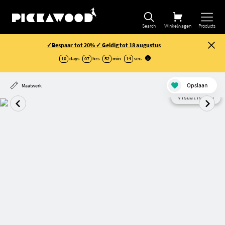
Search
Winkelwagen
Products
✓Bespaar tot 20% ✓ Geldig tot 18 augustus
10
days
07
hrs
52
min
14
sec
.
Opslaan
Maatwerk
Visualisatie