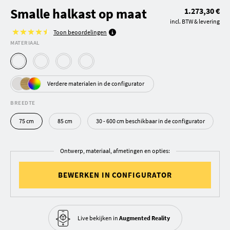
Smalle halkast op maat
1.273,30 €
incl. BTW & levering
Toon beoordelingen
MATERIAAL
Verdere materialen in de configurator
BREEDTE
75 cm
85 cm
30 - 600 cm beschikbaar in de configurator
Ontwerp, materiaal, afmetingen en opties:
BEWERKEN IN CONFIGURATOR
Live bekijken in
Augmented Reality