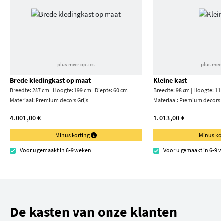
plus meer opties
plus mee
Brede kledingkast op maat
Kleine kast
Breedte: 287 cm | Hoogte: 199 cm | Diepte: 60 cm
Breedte: 98 cm | Hoogte: 11
Materiaal:
Premium decors Grijs
Materiaal:
Premium decors 
4.001,00 €
1.013,00 €
Minus korting
Minus ko
Voor u gemaakt in 6-9 weken
Voor u gemaakt in 6-9
De kasten van onze klanten