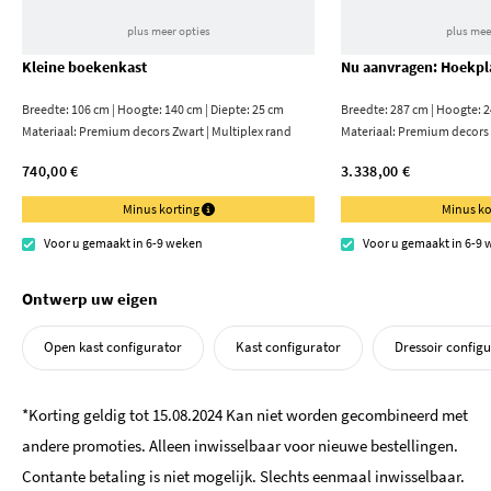
plus meer opties
plus mee
Kleine boekenkast
Nu aanvragen: Hoekp
Breedte: 106 cm | Hoogte: 140 cm | Diepte: 25 cm
Breedte: 287 cm | Hoogte: 2
Materiaal:
Premium decors Zwart | Multiplex rand
Materiaal:
Premium decors 
740,00 €
3.338,00 €
Minus korting
Minus ko
Voor u gemaakt in 6-9 weken
Voor u gemaakt in 6-9
Ontwerp uw eigen
Open kast configurator
Kast configurator
Dressoir config
*Korting geldig tot 15.08.2024 Kan niet worden gecombineerd met
andere promoties. Alleen inwisselbaar voor nieuwe bestellingen.
Contante betaling is niet mogelijk. Slechts eenmaal inwisselbaar.