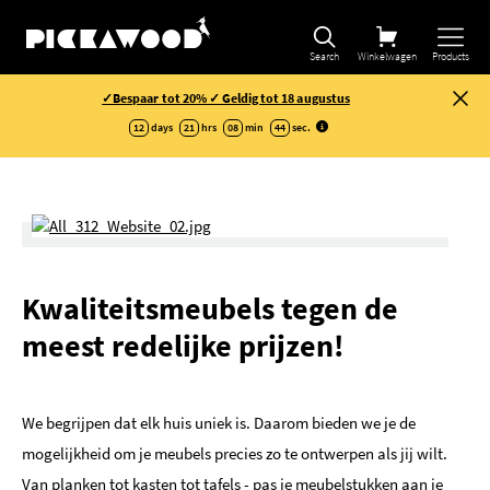
Search
Winkelwagen
Products
✓Bespaar tot 20% ✓ Geldig tot 18 augustus
12
days
21
hrs
08
min
44
sec
.
Kwaliteitsmeubels tegen de
meest redelijke prijzen!
We begrijpen dat elk huis uniek is. Daarom bieden we je de
mogelijkheid om je meubels precies zo te ontwerpen als jij wilt.
Van planken tot kasten tot tafels - pas je meubelstukken aan je