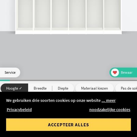
E TOEVOEGEN
uit
Open kast
Roomdivider
Hangende plank
Service
Bewaar
Hoogte ✓
Breedte
Diepte
Materiaal kiezen
Pas de so
We gebruiken drie soorten cookies op onze website
... meer
190 cm
Privacybeleid
noodzakelijke cookies
ACCEPTEER ALLES
1.970 €
IN MANDJE