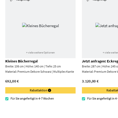
+ viele weitere Optionen
+ viele weit
Kleines Bücherregal
Jetzt anfragen: Eckreg
Breite: 106 cm | Höhe: 140 cm | Tiefe: 25 cm
Breite: 287 cm | Höhe: 245 c
Material:
Premium Dekore Schwarz | Multiplex Kante
Material:
Premium Dekore 
692,00 €
3.120,00 €
Rabattaktion
Rabatta
Für Sie angefertigt in 4-7 Wochen
Für Sie angefertigt in 