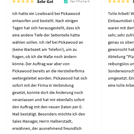
Sehr Gut
Verifiziert
Ich hatte ein Lowboard bei Pickawood
Tolle Arbeit! W
entworfen und bestellt. Nach einigen
Einbaumöbel üb
Tagen hat sich herausgestellt, dass ich
waren mit dem
eine andere Tiefe der Seitenteile hätte
sehr, sehr zuf
wählen sollen. Ich rief bei Pickawood an
genau so über
(keine Wartezeit am Telefon!), um zu
gewünscht hab
fragen, ob ich die Maße noch ändern
Abteilung "Pl
könne. Der Auftrag war aber von
reibungslos un
Pickawood bereits an die Herstellerfirma
Sonderwünsch
weitergeleitet worden. Pickawood hat sich
umgesetzt. Ei
sofort mit der Firma in Verbindung
eine tolle Arbe
gesetzt, konnte dort die Änderung noch
veranlassen und hat mir ebenfalls sofort
den Auftrag mit den neuen Daten per E-
Mail bestätigt. Besonders möchte ich den
Sales Manager, Herrn Halberstadt,
erwähnen, der ausnehmend freundlich