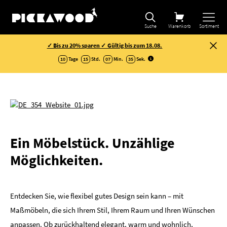
Suche
Warenkorb
Sortiment
✓ Bis zu 20% sparen ✓ Gültig bis zum 18.08.
10
Tage
15
Std.
07
Min.
34
Sek
.
Ein Möbelstück. Unzählige
Möglichkeiten.
Entdecken Sie, wie flexibel gutes Design sein kann – mit
Maßmöbeln, die sich Ihrem Stil, Ihrem Raum und Ihren Wünschen
anpassen. Ob zurückhaltend elegant, warm und wohnlich,