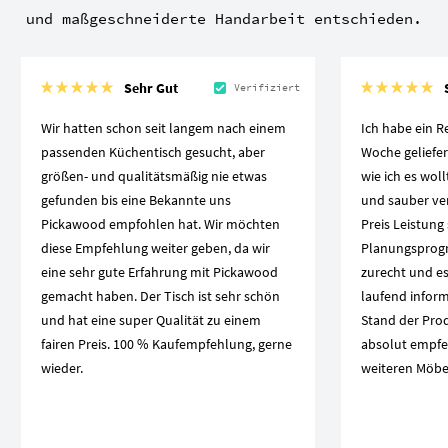
und maßgeschneiderte Handarbeit entschieden.
Sehr Gut
Verifiziert
Wir hatten schon seit langem nach einem
Ich habe ein R
passenden Küchentisch gesucht, aber
Woche geliefe
größen- und qualitätsmäßig nie etwas
wie ich es woll
gefunden bis eine Bekannte uns
und sauber vera
Pickawood empfohlen hat. Wir möchten
Preis Leistung
diese Empfehlung weiter geben, da wir
Planungspro
eine sehr gute Erfahrung mit Pickawood
zurecht und es
gemacht haben. Der Tisch ist sehr schön
laufend inform
und hat eine super Qualität zu einem
Stand der Produ
fairen Preis. 100 % Kaufempfehlung, gerne
absolut empfe
wieder.
weiteren Möbel