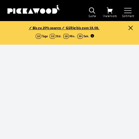
Suche
Warenkorb
Sortiment
✓ Bis zu 20% sparen ✓ Gültig bis zum 18.08.
10
Tage
15
Std.
18
Min.
39
Sek
.