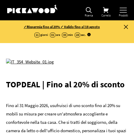
Ricerca
Carrello
Prodotti
✓Risparmia fino al 20% ✓ Valido fino al 18 agosto
11
giorni
01
ore
35
min
28
sec
.
TOPDEAL | Fino al 20% di sconto
Fino al 31 Maggio 2026, usufruisci di uno sconto fino al 20% su
mobili su misura per creare un'atmosfera accogliente e
confortevole nella tua casa. Che si tratti del soggiorno, della
camera da letto o dell'ufficio domestico, personalizza i tuoi spazi