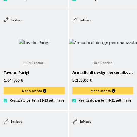
Su Misura
Su Misura
Più più opzioni
Più più opzioni
Tavolo: Parigi
Armadio di design personalizzato
1.644,00 €
3.253,00 €
Meno sconto
Meno sconto
Realizzato per te in 11-13 settimane
Realizzato per te in 8-11 settimane
Su Misura
Su Misura