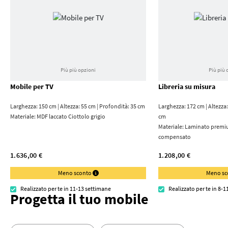
Più più opzioni
Più più 
Mobile per TV
Libreria su misura
Larghezza: 150 cm | Altezza: 55 cm | Profondità: 35 cm
Larghezza: 172 cm | Altezza:
Materiale:
MDF laccato Ciottolo grigio
cm
Materiale:
Laminato premiu
compensato
1.636,00 €
1.208,00 €
Meno sconto
Meno s
Realizzato per te in 11-13 settimane
Realizzato per te in 8-
Progetta il tuo mobile