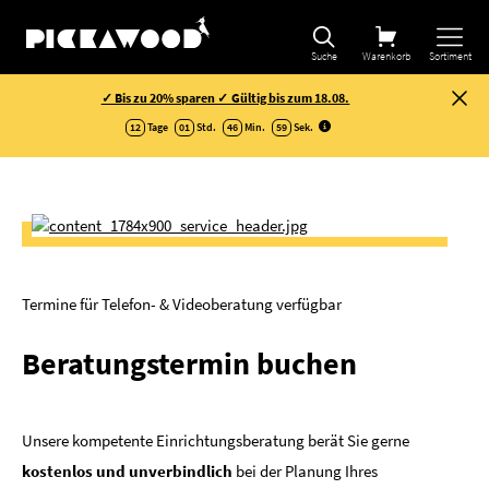
Suche
Warenkorb
Sortiment
✓ Bis zu 20% sparen ✓ Gültig bis zum 18.08.
12
Tage
01
Std.
46
Min.
59
Sek
.
Termine für Telefon- & Videoberatung verfügbar
Beratungstermin buchen
Unsere kompetente Einrichtungsberatung berät Sie gerne
kostenlos und unverbindlich
bei der Planung Ihres