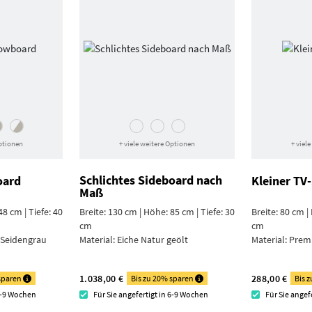
Optionen
+ viele weitere Optionen
+ viel
Schlichtes Sideboard nach
oard
Kleiner TV
Maß
48 cm | Tiefe: 40
Breite: 130 cm | Höhe: 85 cm | Tiefe: 30
Breite: 80 cm |
cm
cm
 Seiden­grau
Material:
Eiche Natur geölt
Material:
Prem
1.038,00 €
288,00 €
 sparen
Bis zu 20% sparen
Bis 
 7-9 Wochen
Für Sie angefertigt in 6-9 Wochen
Für Sie angef