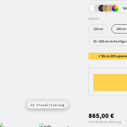
We
BREITE
120 cm
140 cm
30 - 600 cm im Konfigu
✓ Bis zu 20% sparen 
AI Visualisierung
865,00 €
inkl. MwSt. & Lieferung