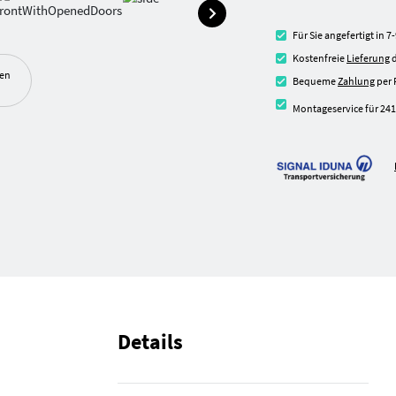
Für Sie angefertigt in 
Kostenfreie
Lieferung
d
ben
Bequeme
Zahlung
per 
Montageservice für 241
Details