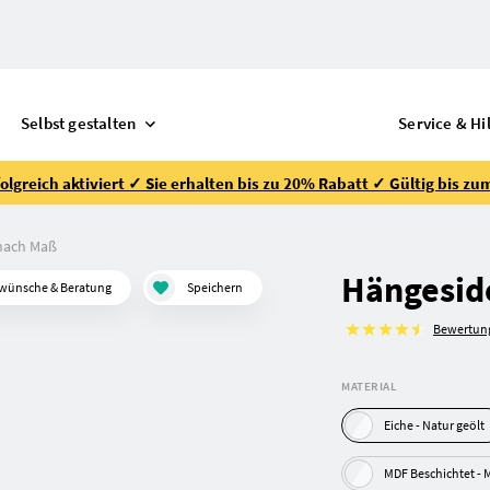
Selbst gestalten
Service & Hi
lgreich aktiviert ✓ Sie erhalten bis zu 20% Rabatt ✓ Gültig bis zu
nach Maß
Hängesid
wünsche & Beratung
Speichern
Bewertun
MATERIAL
Eiche - Natur geölt
MD