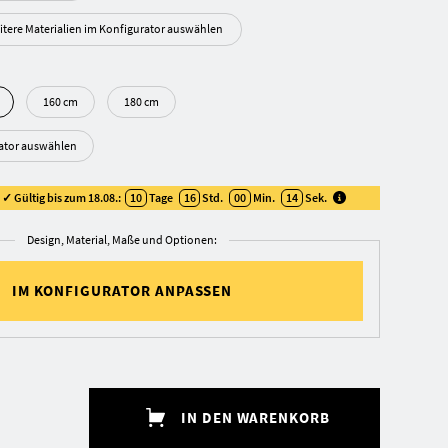
itere Materialien im Konfigurator auswählen
160 cm
180 cm
rator auswählen
✓ Gültig bis zum 18.08.:
10
Tage
16
Std.
00
Min.
13
Sek
.
Design, Material, Maße und Optionen:
IM KONFIGURATOR ANPASSEN
IN DEN WARENKORB