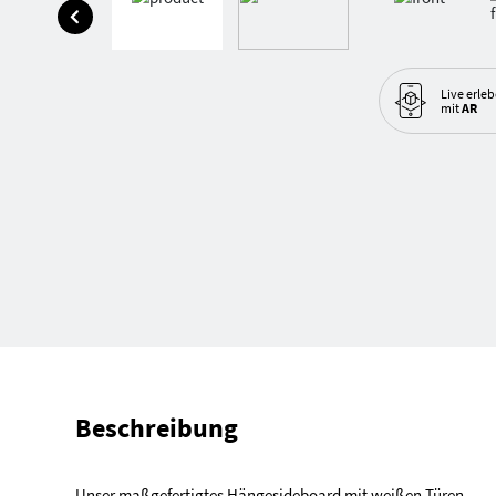
Live erle
mit
AR
Beschreibung
Unser maßgefertigtes Hängesideboard mit weißen Türen