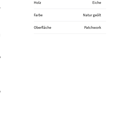
Holz
Eiche
.
Farbe
Natur geölt
Oberfläche
Patchwork
d
m
n