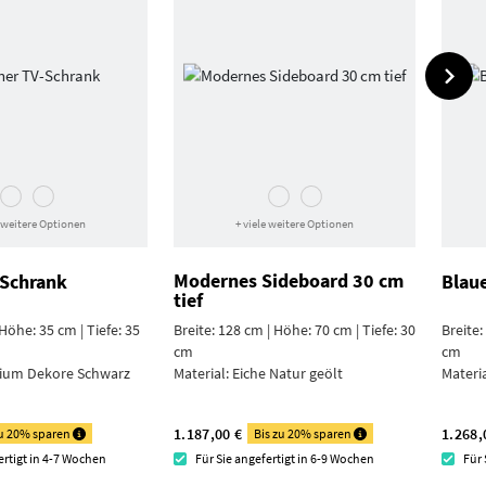
e weitere Optionen
+ viele weitere Optionen
Modernes Sideboard 30 cm
-Schrank
Blaue
tief
 Höhe: 35 cm | Tiefe: 35
Breite: 128 cm | Höhe: 70 cm | Tiefe: 30
Breite:
cm
cm
ium Dekore Schwarz
Material:
Eiche Natur geölt
Materi
1.187,00 €
1.268,
zu 20% sparen
Bis zu 20% sparen
ertigt in 4-7 Wochen
Für Sie angefertigt in 6-9 Wochen
Für 