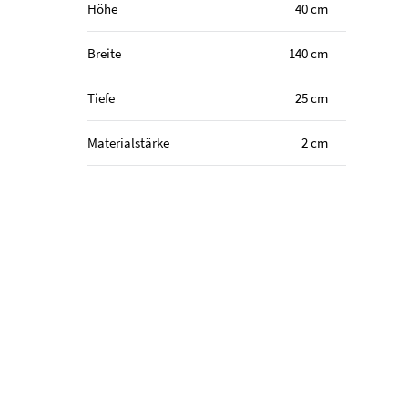
Höhe
40 cm
Breite
140 cm
Tiefe
25 cm
Materialstärke
2 cm