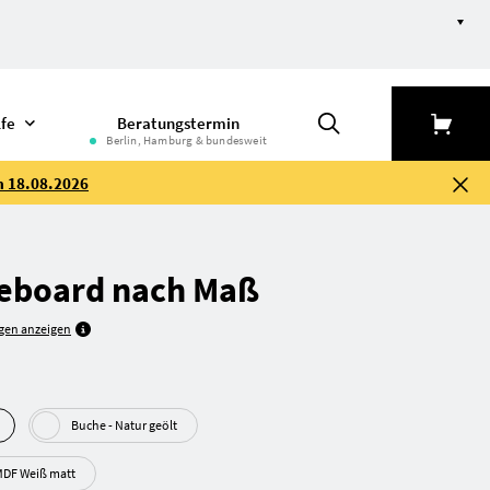
lfe
Beratungstermin
Berlin, Hamburg & bundesweit
m 18.08.2026
eboard nach Maß
gen anzeigen
Buche - Natur geölt
F Beschichtet - MDF Weiß matt