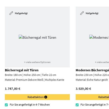
Maßgefertigt
Maßgefertigt
+ viele weitere Optionen
+ viele weit
Bücherregal mit Türen
Modernes Bücherrega
Breite: 180 cm | Höhe: 250 cm | Tiefe: 22 cm
Breite: 230 cm | Höhe: 220 c
Material:
Premium Dekore Weiß | Multiplex Kante
Material:
Eiche Natur geölt
1.747,00 €
3.929,00 €
Rabattaktion
Rabatta
Für Sie angefertigt in 4-7 Wochen
Für Sie angefertigt in 