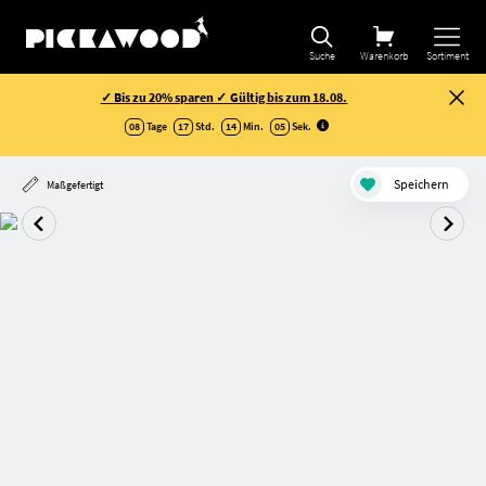
Suche
Warenkorb
Sortiment
✓ Bis zu 20% sparen ✓ Gültig bis zum 18.08.
08
Tage
17
Std.
14
Min.
04
Sek
.
Speichern
Maßgefertigt