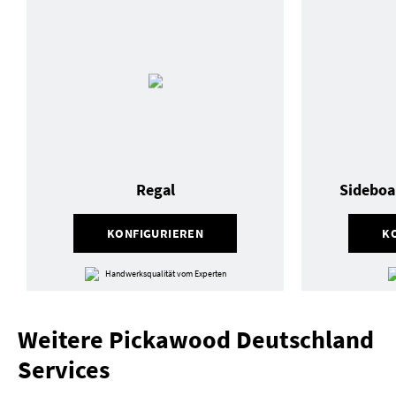
Regal
Sideboa
KONFIGURIEREN
K
Handwerksqualität vom Experten
Weitere Pickawood Deutschland
Services