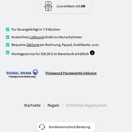
Live erleben
mit
AR
Für Sie angefertigt in 7-9 Wochen
Kostenfreie
Lieferung
direkt ins Wunschzimmer
Bequeme
Zahlung
per Rechnung, Paypal, Kreditkarte, uvm.
Montageservice für 509,00 € im Warenkorb erhältlich
Pickawood Passgarantie inklusive
Startseite
Regale
Schlichtes Regalsystem
Sonderwünsche & Beratung