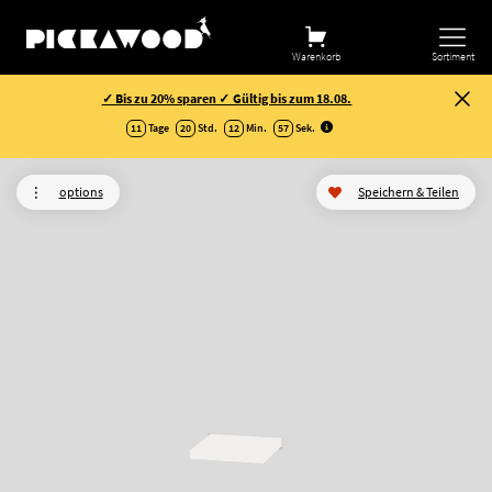
Warenkorb
Sortiment
✓ Bis zu 20% sparen ✓ Gültig bis zum 18.08.
11
Tage
20
Std.
12
Min.
57
Sek
.
options
Speichern & Teilen