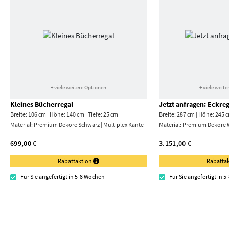
+ viele weitere Optionen
+ viele weit
Kleines Bücherregal
Jetzt anfragen: Eckreg
Breite: 106 cm | Höhe: 140 cm | Tiefe: 25 cm
Breite: 287 cm | Höhe: 245 c
Material:
Premium Dekore Schwarz | Multiplex Kante
Material:
Premium Dekore 
699,00 €
3.151,00 €
Rabattaktion
Rabatta
Für Sie angefertigt in 5-8 Wochen
Für Sie angefertigt in 