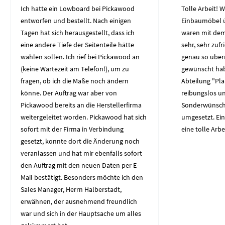
Ich hatte ein Lowboard bei Pickawood
Tolle Arbeit! W
entworfen und bestellt. Nach einigen
Einbaumöbel üb
Tagen hat sich herausgestellt, dass ich
waren mit dem
eine andere Tiefe der Seitenteile hätte
sehr, sehr zuf
wählen sollen. Ich rief bei Pickawood an
genau so über
(keine Wartezeit am Telefon!), um zu
gewünscht hab
fragen, ob ich die Maße noch ändern
Abteilung "Pl
könne. Der Auftrag war aber von
reibungslos un
Pickawood bereits an die Herstellerfirma
Sonderwünsch
weitergeleitet worden. Pickawood hat sich
umgesetzt. Ei
sofort mit der Firma in Verbindung
eine tolle Arbe
gesetzt, konnte dort die Änderung noch
veranlassen und hat mir ebenfalls sofort
den Auftrag mit den neuen Daten per E-
Mail bestätigt. Besonders möchte ich den
Sales Manager, Herrn Halberstadt,
erwähnen, der ausnehmend freundlich
war und sich in der Hauptsache um alles