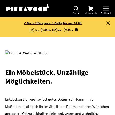
Suche
Warenkorb
Sortiment
✓ Bis zu 20% sparen ✓ Gültig bis zum 18.08.
10
Tage
18
Std.
37
Min.
38
Sek
.
Ein Möbelstück. Unzählige
Möglichkeiten.
Entdecken Sie, wie flexibel gutes Design sein kann – mit
Maßmöbeln, die sich Ihrem Stil, Ihrem Raum und Ihren Wünschen
anpassen. Ob zurückhaltend elegant, warm und wohnlich,