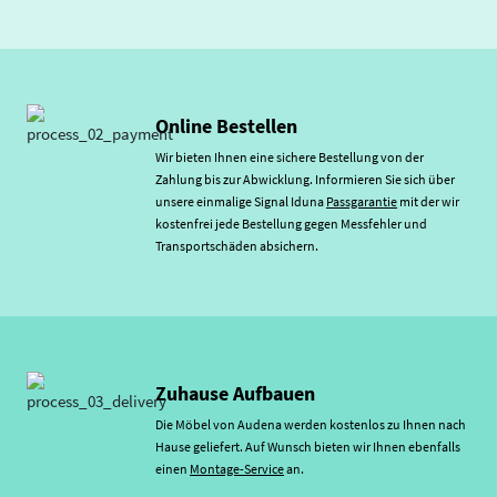
Online Bestellen
Wir bieten Ihnen eine sichere Bestellung von der
Zahlung bis zur Abwicklung. Informieren Sie sich über
unsere einmalige Signal Iduna
Passgarantie
mit der wir
kostenfrei jede Bestellung gegen Messfehler und
Transportschäden absichern.
Zuhause Aufbauen
Die Möbel von Audena werden kostenlos zu Ihnen nach
Hause geliefert. Auf Wunsch bieten wir Ihnen ebenfalls
einen
Montage-Service
an.