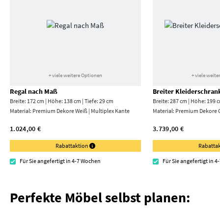
+ viele weitere Optionen
+ viele weit
Regal nach Maß
Breiter Kleiderschra
Breite: 172 cm | Höhe: 138 cm | Tiefe: 29 cm
Breite: 287 cm | Höhe: 199 c
Material:
Premium Dekore Weiß | Multiplex Kante
Material:
Premium Dekore 
1.024,00 €
3.739,00 €
Rabattaktion
Rabatta
Für Sie angefertigt in 4-7 Wochen
Für Sie angefertigt in 
Perfekte Möbel selbst planen: