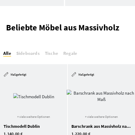
Beliebte Möbel aus Massivholz
Alle
Sideboards
Tische
Regale
Maßgefertigt
Maßgefertigt
+ viele weitere Optionen
+ viele weitere Optionen
Tischmodell Dublin
Barschrank aus Massivholz nach Maß
1.140,00 €
1.220,00 €