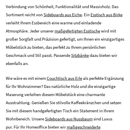
Verbindung von Schönheit, Funktionalität und Massivholz. Das
Sortiment reicht von
Sideboards aus Eiche
. Ein
Esstisch aus Birke
verleiht Ihrem Essbereich eine warme und einladende
Atmosphäre. Jeder unserer
maßgefertigten Esstische
wird mit
großer Sorgfalt und Präzision gefertigt, um Ihnen ein einzigartiges
Möbelstück zu bieten, das perfekt zu Ihrem persönlichen
Geschmack und Stil passt. Passende
Sitzbänke
dazu bieten wir
ebenfalls an.
Wie wäre es mit einem
Couchtisch aus Erle
als perfekte Ergänzung
für Ihr Wohnzimmer? Das natürliche Holz und die einzigartige
Maserung verleihen diesem Möbelstück eine charmante
Ausstrahlung. Genießen Sie stilvolle Kaffeekränzchen und setzen
Sie mit diesem handgefertigten Tisch ein Statement in Ihrem
Wohnbereich. Unsere
Sideboards aus Nussbaum
sind Luxus
pur. Für Ihr Homeoffice bieten wir
maßgeschneiderte