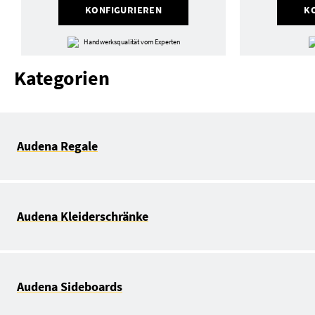
KONFIGURIEREN
K
Handwerksqualität vom Experten
Kategorien
Audena Regale
Audena Kleiderschränke
Audena Sideboards