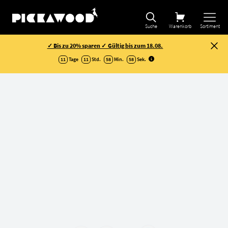
Suche
Warenkorb
Sortiment
✓ Bis zu 20% sparen ✓ Gültig bis zum 18.08.
11
Tage
11
Std.
58
Min.
57
Sek
.