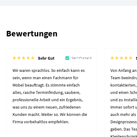
Bewertungen
Sehr Gut
Verifiziert
Wir waren sprachlos. So einfach kann es
Von Anfang an
sein, wenn man einen Fachmann für
Team beeindruc
Möbel beauftragt. Es stimmte einfach
kontaktierten
alles, rasche Terminfindung, saubere,
und einen Schr
professionelle Arbeit und ein Ergebnis,
und zu install
was uns zu einem neuen, zufriedenen
immer sofort u
Kunden macht. Weiter so. Wir können die
auch mehr als 
Firma vorbehaltlos empfehlen.
Designprozesse
geben. Das Te
Kleiderschränke