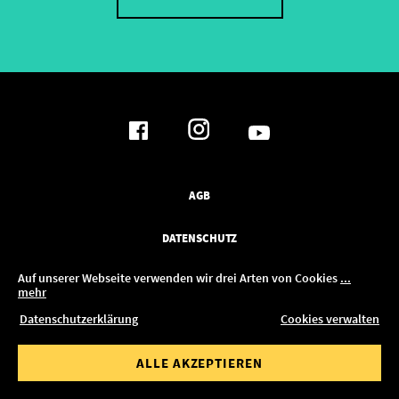
AGB
DATENSCHUTZ
Auf unserer Webseite verwenden wir drei Arten von Cookies
...
IMPRESSUM
mehr
Datenschutzerklärung
Cookies verwalten
JOBS
ALLE AKZEPTIEREN
IM KONFIGURATOR ANPASSEN