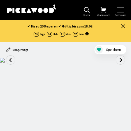
Suche
Warenkorb
Sortiment
✓ Bis zu 20% sparen ✓ Gültig bis zum 18.08.
09
Tage
14
Std.
11
Min.
36
Sek
.
Speichern
Maßgefertigt