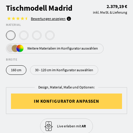
Tischmodell Madrid
2.379,19 €
inkl. MwSt. & Lieferung
Bewertungen anzeigen
MATERIAL
Weitere Materialien im Konfigurator auswählen
BREITE
160 cm
30 - 120 cm im Konfigurator auswählen
Design, Material, Maße und Optionen:
IM KONFIGURATOR ANPASSEN
Live erleben
mit
AR