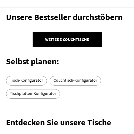
Unsere Bestseller durchstöbern
WEITERE COUCHTISCHE
Selbst planen:
Tisch-Konfigurator
Couchtisch-Konfigurator
Tischplatten-Konfigurator
Entdecken Sie unsere Tische