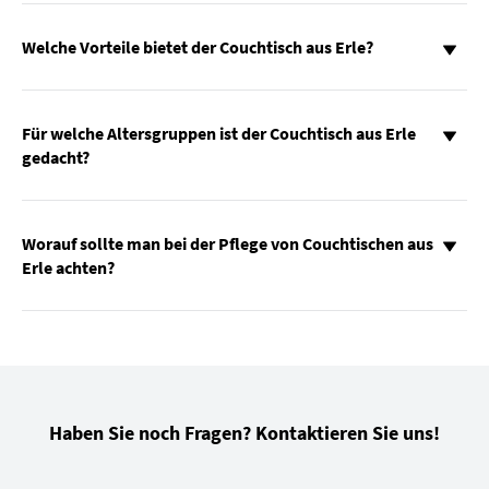
Welche Vorteile bietet der Couchtisch aus Erle?
Für welche Altersgruppen ist der Couchtisch aus Erle
gedacht?
Worauf sollte man bei der Pflege von Couchtischen aus
Erle achten?
Haben Sie noch Fragen? Kontaktieren Sie uns!