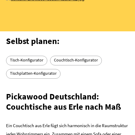
Selbst planen:
Tisch-Konfigurator
Couchtisch-Konfigurator
Tischplatten-Konfigurator
Pickawood Deutschland:
Couchtische aus Erle nach Maß
Ein Couchtisch aus Erle fügt sich harmonisch in die Raumstruktur
jedes Wohnzimmers ein. Zusammen mit einem Sofa oder einer