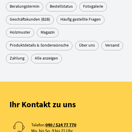
Beratungstermin
Bestellstatus
Fotogalerie
Geschäftskunden (B2B)
Häufig gestellte Fragen
Holzmuster
Magazin
Produktdetails & Sonderwünsche
Über uns
Versand
Zahlung
Alle anzeigen
Ihr Kontakt zu uns
Telefon
040 / 524 77 770
Mo. bis So. 9 bis 21 Uhr