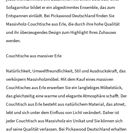
Sofagarnitur bildet er ein abgestimmtes Ensemble, das zum
Entspannen einlädt. Bei Pickawood Deutschland finden Sie
Massivholz-Couchtische aus Erle, die durch ihre hohe Qualität
und ihr überzeugendes Design zum Highlight Ihres Zuhauses
werden.
Couchtische aus massiver Erle
Natürlichkeit, Umweltfreundlichkeit, Stil und Ausdruckskraft, das
verkörpern Massivholzmöbel. Mit dem Kauf eines massiven
Couchtisches aus Erle erwerben Sie ein langlebiges Möbelstück,
das gleichzeitig eine warme und elegante Atmosphäre schafft. Der
Couchtisch aus Erle besteht aus natürlichem Material, das atmet,
lebt und sich unter dem Einfluss von Licht verändert. Daher ist
jeder Couchtisch aus Massivholz ein Unikat und Sie können sich
auf seine Qualität verlassen. Bei Pickawood Deutschland erhalten