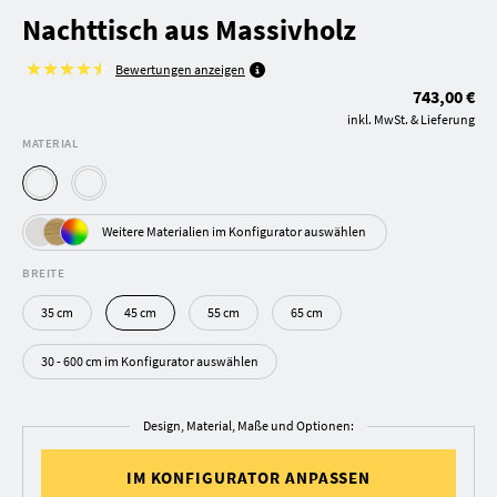
Nachttisch aus Massivholz
Bewertungen anzeigen
743,00 €
inkl. MwSt. & Lieferung
MATERIAL
Weitere Materialien im Konfigurator auswählen
BREITE
35 cm
45 cm
55 cm
65 cm
30 - 600 cm im Konfigurator auswählen
Design, Material, Maße und Optionen:
IM KONFIGURATOR ANPASSEN