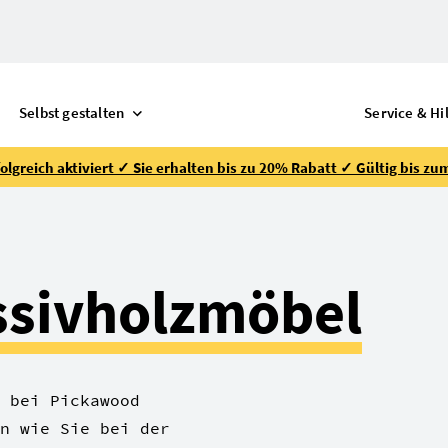
Selbst gestalten
Service & Hi
lgreich aktiviert ✓ Sie erhalten bis zu 20% Rabatt ✓ Gültig bis zu
sivholzmöbel
 bei Pickawood
n wie Sie bei der