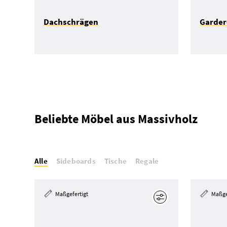
Dachschrägen
Garde
Beliebte Möbel aus Massivholz
Alle
Sideboards
Tische
Regale
Maßgefertigt
Maßge
Bearbeiten