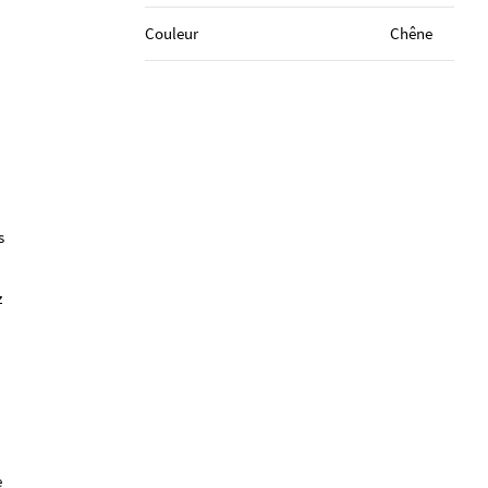
Couleur
Chêne
s
z
e