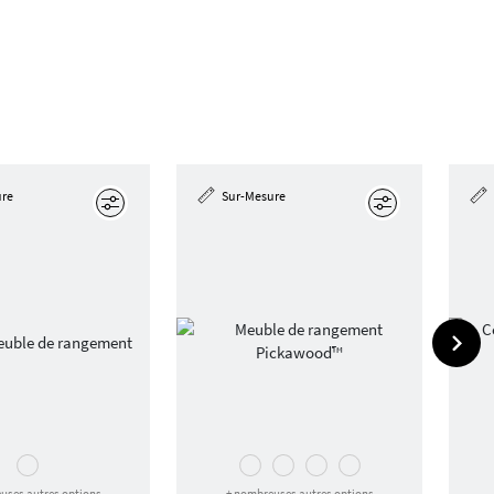
ure
Sur-Mesure
Éditer
Éditer
uses autres options
+ nombreuses autres options