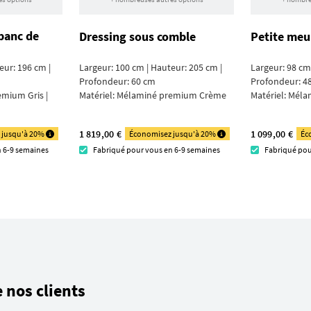
banc de
Dressing sous comble
Petite meu
eur: 196 cm |
Largeur: 100 cm | Hauteur: 205 cm |
Largeur: 98 cm
Profondeur: 60 cm
Profondeur: 4
mium Gris |
Matériel:
Mélaminé premium Crème
Matériel:
Méla
1 819,00 €
1 099,00 €
 jusqu'à 20%
Économisez jusqu'à 20%
Éc
n 6-9 semaines
Fabriqué pour vous en 6-9 semaines
Fabriqué pou
 nos clients