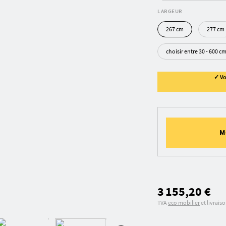
LARGEUR
267 cm
277 cm
choisir entre 30 - 600 c
✓ Vo
M
3 155,20 €
TVA
eco mobilier
et livrais