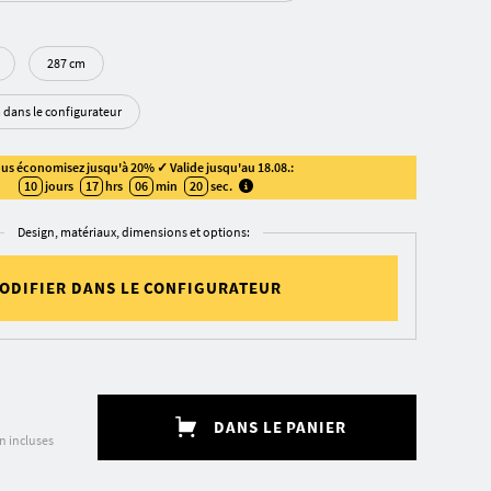
287 cm
m dans le configurateur
us économisez jusqu'à 20% ✓ Valide jusqu'au 18.08.:
10
jours
17
hrs
06
min
20
sec
.
Design, matériaux, dimensions et options:
ODIFIER DANS LE CONFIGURATEUR
DANS LE PANIER
on incluses