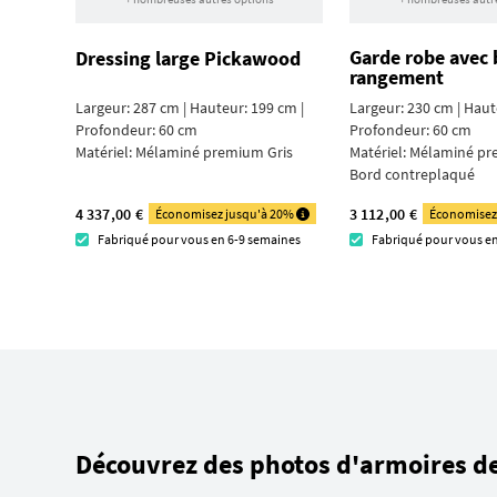
Garde robe avec 
Dressing large Pickawood
rangement
Largeur: 287 cm | Hauteur: 199 cm |
Largeur: 230 cm | Haut
Profondeur: 60 cm
Profondeur: 60 cm
Matériel:
Mélaminé premium Gris
Matériel:
Mélaminé pre
Bord contre­plaqué
4 337,00 €
3 112,00 €
Économisez jusqu'à 20%
Économisez
Fabriqué pour vous en 6-9 semaines
Fabriqué pour vous e
Découvrez des photos d'armoires de