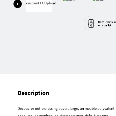
Découvrir le 
en vue
RA
Description
Découvrez notre dressing ouvert large, un meuble polyvalent
conçu pour organiser vos vêtements avec style. Avec une