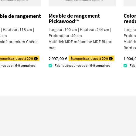
Meuble de rangement
Colo
ble de rangement
Pickawood™
rend
 | Hauteur: 118 cm |
Largeur: 190 cm | Hauteur: 244 cm |
Largeur
8 cm
Profondeur: 40 cm
Profon
miné premium Chêne
Matériel:
MDF mélaminé MDF Blanc
Matéri
mat
Bord c
2 997,00 €
1 904,
onomisez jusqu'à 20%
Économisez jusqu'à 20%
r vous en 6-9 semaines
Fabriqué pour vous en 6-9 semaines
Fab