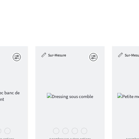
Sur-Mesure
Sur-Mes
Éditer
Éditer
es options
+ nombreuses autres options
+ nombre