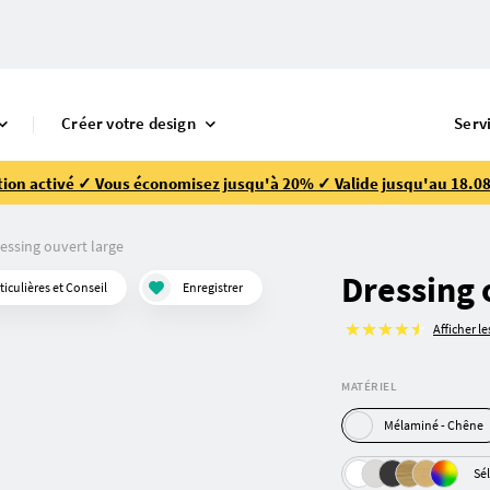
Créer votre design
Serv
ion activé ✓ Vous économisez jusqu'à 20% ✓ Valide jusqu'au 18.08
essing ouvert large
Dressing 
culières et Conseil
Enregistrer
Afficher l
MATÉRIEL
Mélaminé - Chêne
Sé