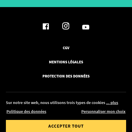
CGV
MENTIONS LÉGALES
PROTECTION DES DONNÉES
Sur notre site web, nous utilisons trois types de cookies
... plus
'au 18.08. !
Politique des données
Personnaliser mon choix
© 2026 Pickawood France
 partir de
Jusqu'à
ACCEPTER TOUT
MODIFIER DANS LE CONFIGURATEUR