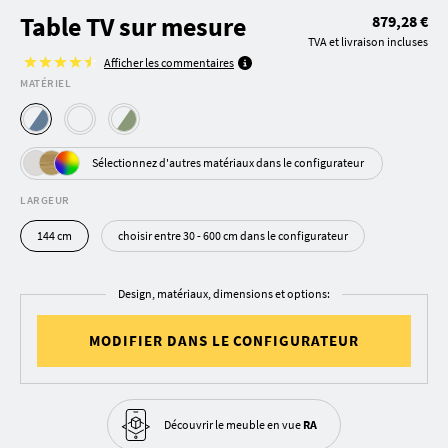
Table TV sur mesure
879,28 €
TVA et livraison incluses
Afficher les commentaires
MATÉRIEL
Sélectionnez d'autres matériaux dans le configurateur
LARGEUR
144 cm
choisir entre 30 - 600 cm dans le configurateur
Design, matériaux, dimensions et options:
MODIFIER DANS LE CONFIGURATEUR
Découvrir le meuble
en vue
RA