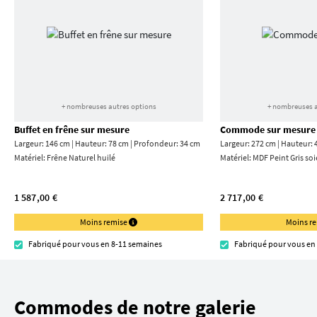
+ nombreuses autres options
+ nombreuses a
Buffet en frêne sur mesure
Commode sur mesure
Largeur: 146 cm | Hauteur: 78 cm | Profondeur: 34 cm
Largeur: 272 cm | Hauteur: 
Matériel:
Frêne Naturel huilé
Matériel:
MDF Peint Gris soi
1 587,00 €
2 717,00 €
Moins remise
Moins r
Fabriqué pour vous en 8-11 semaines
Fabriqué pour vous en
Commodes de notre galerie