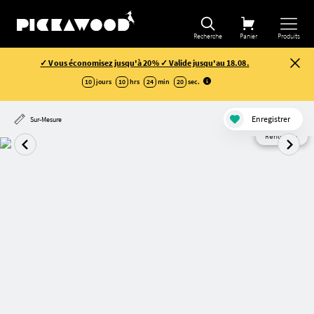
Recherche
Panier
Produits
✓ Vous économisez jusqu'à 20% ✓ Valide jusqu'au 18.08.
10
jours
10
hrs
24
min
20
sec
.
Enregistrer
Sur-Mesure
Rendu AI