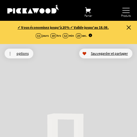
Panier
Produits
✓ Vous économisez jusqu'à 20% ✓ Valide jusqu'au 18.08.
11
jours
18
hrs
12
min
19
sec
.
options
Sauvegarder et partager