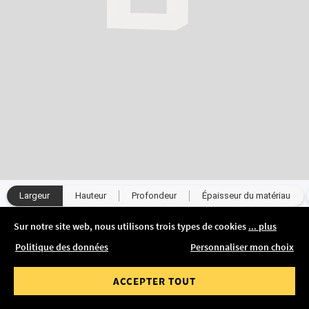
Largeur
Hauteur
Profondeur
Épaisseur du matériau
Sur notre site web, nous utilisons trois types de cookies
... plus
20 cm
'au 18.08. !
Politique des données
Personnaliser mon choix
 partir de
Jusqu'à
75 €
ACCEPTER TOUT
Livraison offerte
DANS LE
Délai entre 7-10 semaines
PANIER
500,00 €
1 500,00 €
TVA
&
éco-part
incluses