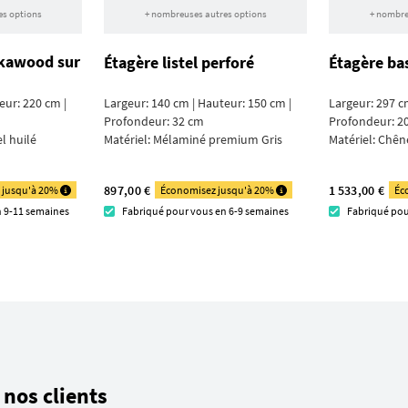
es options
+ nombreuses autres options
+ nombre
ckawood sur
Étagère listel perforé
Étagère ba
eur: 220 cm |
Largeur: 140 cm | Hauteur: 150 cm |
Largeur: 297 c
Profondeur: 32 cm
Profondeur: 2
l huilé
Matériel:
Mélaminé premium Gris
Matériel:
Chêne
897,00 €
1 533,00 €
 jusqu'à 20%
Économisez jusqu'à 20%
Éc
n 9-11 semaines
Fabriqué pour vous en 6-9 semaines
Fabriqué pou
nos clients