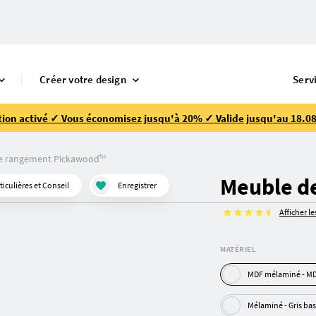
Créer votre design
Serv
ion activé ✓ Vous économisez jusqu'à 20% ✓ Valide jusqu'au 18.08
e rangement Pickawood™
Meuble d
culières et Conseil
Enregistrer
Afficher l
MATÉRIEL
MDF m
Mélaminé - Gris