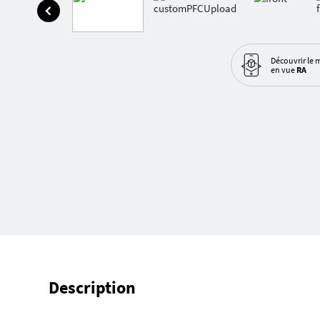
Découvrir le 
en vue
RA
Description