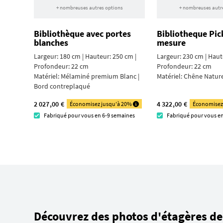
+ nombreuses autres options
+ nombreuses autr
Bibliothèque avec portes
Bibliotheque Pi
blanches
mesure
Largeur: 180 cm | Hauteur: 250 cm |
Largeur: 230 cm | Haut
Profondeur: 22 cm
Profondeur: 22 cm
Matériel:
Mélaminé premium Blanc |
Matériel:
Chêne Nature
Bord contre­plaqué
2 027,00 €
4 322,00 €
Économisez jusqu'à 20%
Économisez
Fabriqué pour vous en 6-9 semaines
Fabriqué pour vous e
Découvrez des photos d'étagères de 