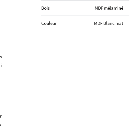
Bois
MDF mélaminé
Couleur
MDF Blanc mat
s
i
r
s