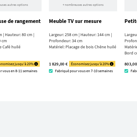
uses autres options
+ nombreuses autres options
sse de rangement
Meuble TV sur mesure
Petit
m | Hauteur: 80 cm |
Largeur: 258 cm | Hauteur: 144 cm |
Largeu
0 cm
Profondeur: 34 cm
Profon
 Café huilé
Matériel:
Placage de bois Chêne huilé
Matéri
Bord c
1 829,00 €
803,00
onomisez jusqu'à 20%
Économisez jusqu'à 20%
r vous en 8-11 semaines
Fabriqué pour vous en 7-10 semaines
Fab