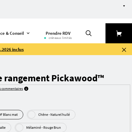
ice & Conseil
Prendre RDV
créneaux limités
.2026 inclus
e rangement Pickawood™
es commentaires
élaminé - MDF Blanc mat
Chêne - Naturel huilé
 basalte
Mélaminé - Rouge Brun