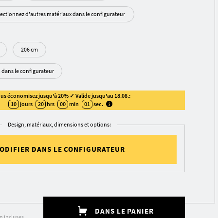
lectionnez d'autres matériaux dans le configurateur
206 cm
m dans le configurateur
us économisez jusqu'à 20% ✓ Valide jusqu'au 18.08.:
10
jours
20
hrs
00
min
01
sec
.
Design, matériaux, dimensions et options:
ODIFIER DANS LE CONFIGURATEUR
DANS LE PANIER
on incluses