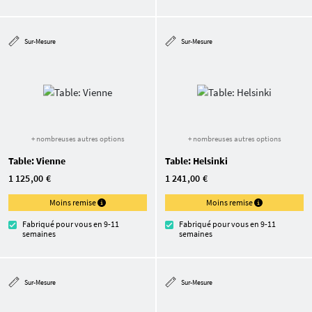
Sur-Mesure
Sur-Mesure
+ nombreuses autres options
+ nombreuses autres options
Table: Vienne
Table: Helsinki
1 125,00 €
1 241,00 €
Moins remise
Moins remise
Fabriqué pour vous en 9-11
Fabriqué pour vous en 9-11
semaines
semaines
Sur-Mesure
Sur-Mesure