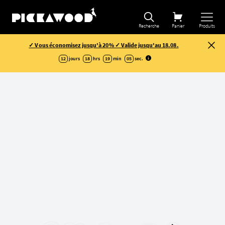
Affiner la sélection
Recherche
Panier
Produits
✓ Vous économisez jusqu'à 20% ✓ Valide jusqu'au 18.08.
12
jours
18
hrs
19
min
04
sec
.