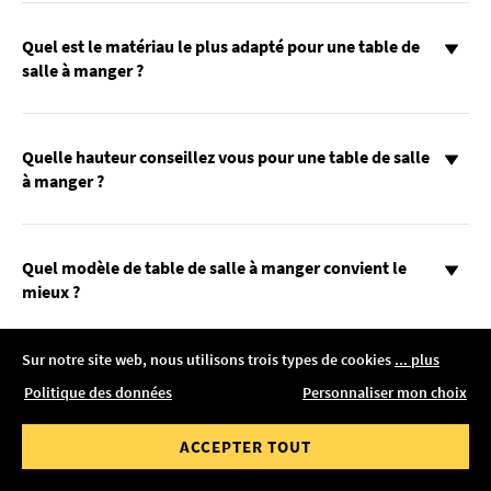
Quel est le matériau le plus adapté pour une table de
salle à manger ?
Quelle hauteur conseillez vous pour une table de salle
à manger ?
Quel modèle de table de salle à manger convient le
mieux ?
Sur notre site web, nous utilisons trois types de cookies
... plus
Comment entretenir une table de salle à manger ?
AFFICHER LE FILTRE
Politique des données
Personnaliser mon choix
RÉINITIALISER TOUS LES FILTRES
ACCEPTER TOUT