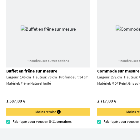
+ nombreuses autres options
+ nombreuses a
Buffet en frêne sur mesure
Commode sur mesure
Largeur: 146 cm | Hauteur: 78 cm | Profondeur: 34 cm
Largeur: 272 cm | Hauteur: 
Matériel:
Frêne Naturel huilé
Matériel:
MDF Peint Gris soi
1 587,00 €
2 717,00 €
Moins remise
Moins r
Fabriqué pour vous en 8-11 semaines
Fabriqué pour vous en