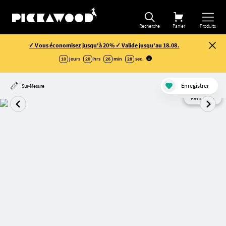
Recherche
Panier
Produits
✓ Vous économisez jusqu'à 20% ✓ Valide jusqu'au 18.08.
10
jours
20
hrs
26
min
28
sec
.
Enregistrer
Sur-Mesure
Rendu AI