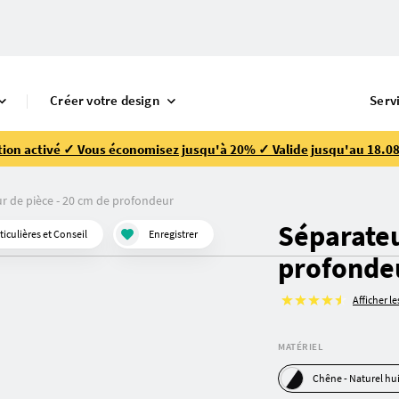
Créer votre design
Serv
ion activé ✓ Vous économisez jusqu'à 20% ✓ Valide jusqu'au 18.08
r de pièce - 20 cm de profondeur
Séparateu
culières et Conseil
Enregistrer
profonde
Afficher l
MATÉRIEL
Chêne - Naturel h