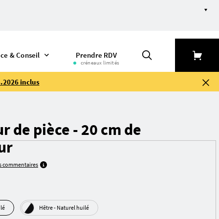
ice & Conseil
Prendre RDV
créneaux limités
.2026 inclus
r de pièce - 20 cm de
ur
es commentaires
uilé
Hêtre - Naturel huilé