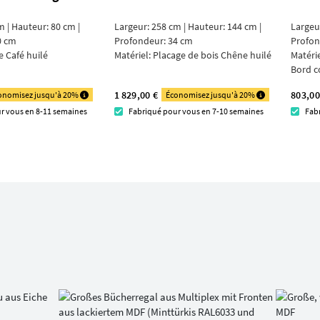
m | Hauteur: 80 cm |
Largeur: 258 cm | Hauteur: 144 cm |
Largeu
0 cm
Profondeur: 34 cm
Profon
 Café huilé
Matériel:
Placage de bois Chêne huilé
Matéri
Bord c
1 829,00 €
803,00
onomisez jusqu'à 20%
Économisez jusqu'à 20%
r vous en 8-11 semaines
Fabriqué pour vous en 7-10 semaines
Fab