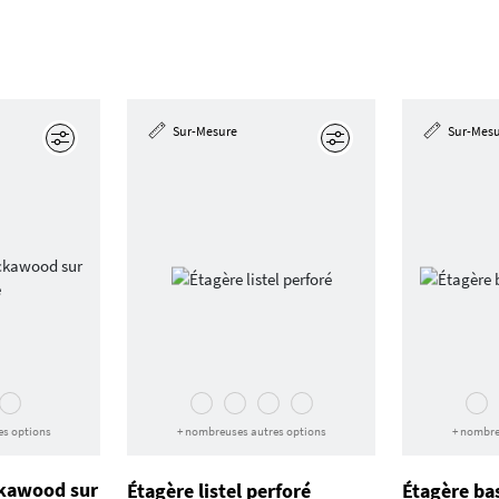
Sur-Mesure
Sur-Mes
Éditer
Éditer
es options
+ nombreuses autres options
+ nombre
ckawood sur
Étagère listel perforé
Étagère ba