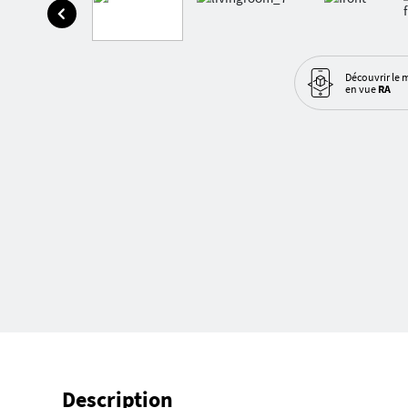
Découvrir le 
en vue
RA
Description