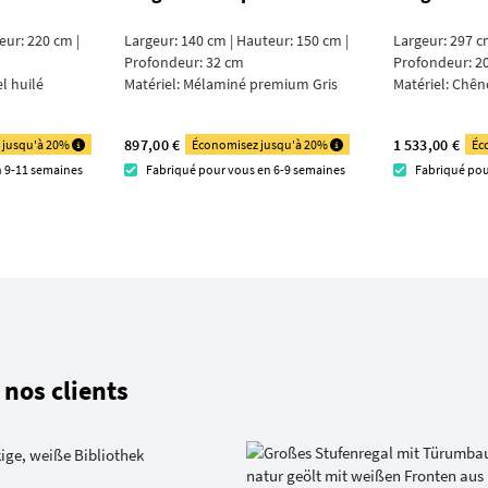
eur: 220 cm |
Largeur: 140 cm | Hauteur: 150 cm |
Largeur: 297 c
Profondeur: 32 cm
Profondeur: 2
l huilé
Matériel:
Mélaminé premium Gris
Matériel:
Chêne
897,00 €
1 533,00 €
 jusqu'à 20%
Économisez jusqu'à 20%
Éc
n 9-11 semaines
Fabriqué pour vous en 6-9 semaines
Fabriqué pou
nos clients