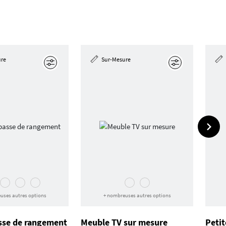
ure
Sur-Mesure
Éditer
Éditer
uses autres options
+ nombreuses autres options
sse de rangement
Meuble TV sur mesure
Petit