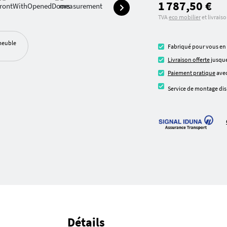
1 787,50 €
TVA
eco mobilier
et livrais
meuble
Fabriqué pour vous en
Livraison offerte
jusque
Paiement pratique
avec
Service de montage dis
Détails