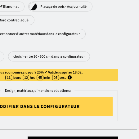
élaminé - MDF Blanc mat
Placage de bois - Acajou huilé
Blanc | Bord contre­plaqué
lectionnez d'autres matériaux dans le configurateur
choisir entre 30 - 600 cm dans le configurateur
us économisez jusqu'à 20% ✓ Valide jusqu'au 18.08.:
11
jours
12
hrs
45
min
04
sec
.
Design, matériaux, dimensions et options:
ODIFIER DANS LE CONFIGURATEUR