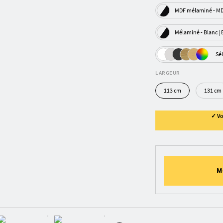
MDF m
Mélaminé - 
Sé
LARGEUR
113 cm
131 cm
✓ Vo
M