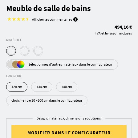
Meuble de salle de bains
Afficher les commentaires
494,16 €
TVA et livraison incluses
MATÉRIEL
Sélectionnez d'autres matériaux dans le configurateur
LARGEUR
128 cm
134 cm
140 cm
choisir entre 30 - 600 cm dans le configurateur
Design, matériaux, dimensions et options:
MODIFIER DANS LE CONFIGURATEUR