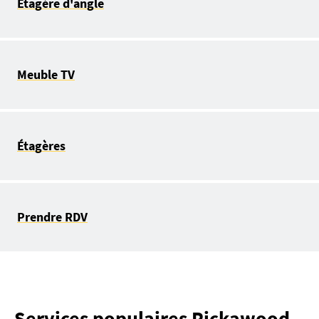
Étagère d'angle
Meuble TV
Étagères
Prendre RDV
Services populaires Pickawood