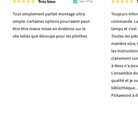
Très bien
Vérifié
Tout simplement parfait montage ultra
Toujours inform
simple. Certaines options pourraient peut-
commande. La 
être être mieux mises en évidence sur le
temps et s'es
site telles que découpe pour les plinthes
Toutes les piè
manière sûre, t
les instructio
clairement co
à deux n'a po
L'ensemble do
qualité et je su
bibliothèque. J
Pickawood à d