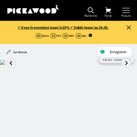
Recherche
Panier
Produits
✓ Vous économisez jusqu'à 20% ✓ Valide jusqu'au 18.08.
09
jours
15
hrs
33
min
36
sec
.
Enregistrer
Sur-Mesure
Rendu numérique