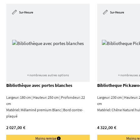
Sur-Mesure
Sur-Mesure
+ nombreuses autres options
+ nombreuses a
Bibliothèque avec portes blanches
Bibliotheque Pickawo
Largeur: 180 cm | Hauteur: 250 cm | Profondeur: 22
Largeur: 230 cm | Hauteur: 
cm
cm
Matériel:
Mélaminé premium Blanc | Bord contre­
Matériel:
Chêne Naturel hui
plaqué
2 027,00 €
4 322,00 €
Moins remise
Moins r