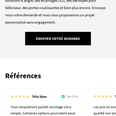
solutions d'angle, des éclairages LED, des découpes pour
téléviseur, des portes coulissantes et bien plus encore. Envoyez-
nous votre demande et nous vous proposerons un projet
personnalisé sans engagement.
ENVOYER VOTRE DEMANDE
Références
Très bien
Vérifié
Tout simplement parfait montage ultra
Les prix ne son
simple. Certaines options pourraient peut-
qualité non plu