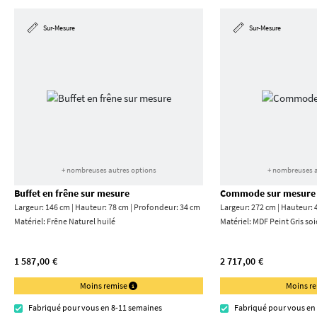
Sur-Mesure
Sur-Mesure
+ nombreuses autres options
+ nombreuses a
Buffet en frêne sur mesure
Commode sur mesure
Largeur: 146 cm | Hauteur: 78 cm | Profondeur: 34 cm
Largeur: 272 cm | Hauteur: 
Matériel:
Frêne Naturel huilé
Matériel:
MDF Peint Gris soi
1 587,00 €
2 717,00 €
Moins remise
Moins r
Fabriqué pour vous en 8-11 semaines
Fabriqué pour vous en