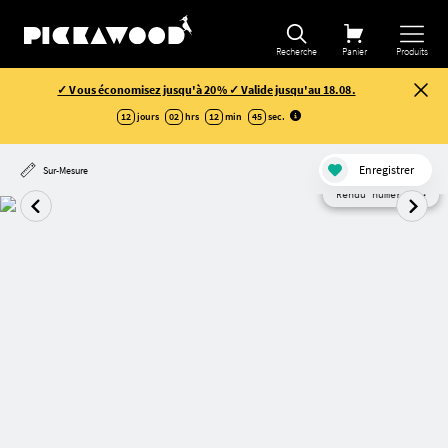
Recherche
Panier
Produits
✓ Vous économisez jusqu'à 20% ✓ Valide jusqu'au 18.08.
12
jours
02
hrs
12
min
45
sec
.
Enregistrer
Sur-Mesure
Rendu numérique