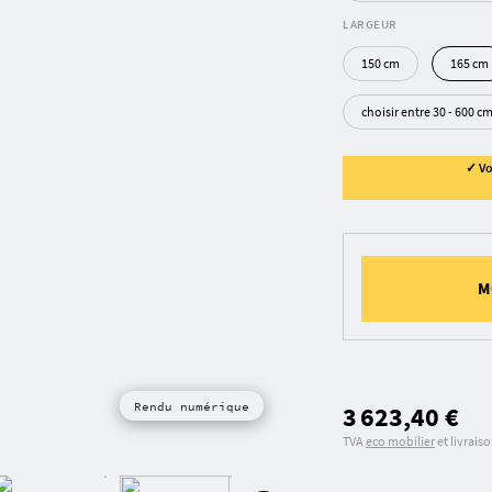
LARGEUR
150 cm
165 cm
choisir entre 30 - 600 c
✓ Vo
M
Rendu numérique
3 623,40 €
TVA
eco mobilier
et livrais