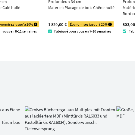
0 cm
Profondeur: 34 cm
Profon
 Café huilé
Matériel:
Placage de bois Chêne huilé
Matéri
Bord c
1 829,00 €
803,00
onomisez jusqu'à 20%
Économisez jusqu'à 20%
r vous en 8-11 semaines
Fabriqué pour vous en 7-10 semaines
Fab