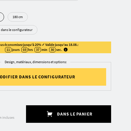
180 cm
m dans le configurateur
us économisez jusqu'à 20% ✓ Valide jusqu'au 18.08.:
11
jours
03
hrs
37
min
29
sec
.
Design, matériaux, dimensions et options:
ODIFIER DANS LE CONFIGURATEUR
DANS LE PANIER
on incluses