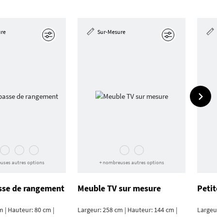
ure
Sur-Mesure
Éditer
Éditer
uses autres options
+ nombreuses autres options
sse de rangement
Meuble TV sur mesure
Petit
m | Hauteur: 80 cm |
Largeur: 258 cm | Hauteur: 144 cm |
Largeu