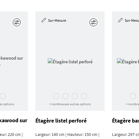
Sur-Mesure
Sur-Mes
Éditer
Éditer
es options
+ nombreuses autres options
+ nombre
ckawood sur
Étagère listel perforé
Étagère ba
eur: 220 cm |
Largeur: 140 cm | Hauteur: 150 cm |
Largeur: 297 c