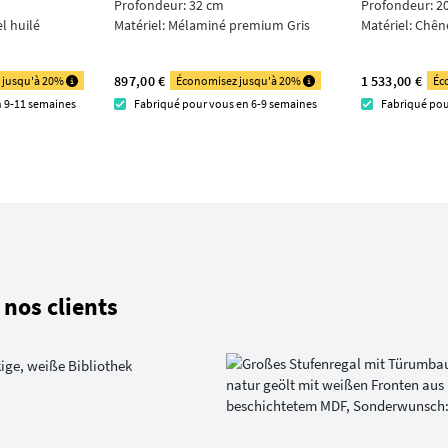
Profondeur: 32 cm
Profondeur: 2
l huilé
Matériel:
Mélaminé premium Gris
Matériel:
Chêne
897,00 €
1 533,00 €
 jusqu'à 20%
Économisez jusqu'à 20%
Éc
n 9-11 semaines
Fabriqué pour vous en 6-9 semaines
Fabriqué pou
nos clients