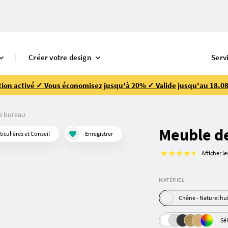
Créer votre design
Serv
ion activé ✓ Vous économisez jusqu'à 20% ✓ Valide jusqu'au 18.08
e bureau
Meuble d
culières et Conseil
Enregistrer
Afficher l
MATÉRIEL
Chêne - Naturel h
Sé