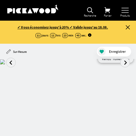
Recherche
Panier
Produits
✓ Vous économisez jusqu'à 20% ✓ Valide jusqu'au 18.08.
11
jours
11
hrs
23
min
44
sec
.
Enregistrer
Sur-Mesure
Rendu numérique