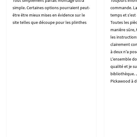
Tout simplement parfait montage ultra
Toujours inform
simple. Certaines options pourraient peut-
commande. La 
être être mieux mises en évidence sur le
temps et s'es
site telles que découpe pour les plinthes
Toutes les piè
manière sûre, t
les instructio
clairement co
à deux n'a po
L'ensemble do
qualité et je su
bibliothèque. J
Pickawood à d