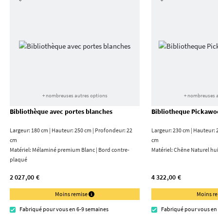
+ nombreuses autres options
+ nombreuses a
Bibliothèque avec portes blanches
Bibliotheque Pickawo
Largeur: 180 cm | Hauteur: 250 cm | Profondeur: 22
Largeur: 230 cm | Hauteur: 
cm
cm
Matériel:
Mélaminé premium Blanc | Bord contre­
Matériel:
Chêne Naturel hui
plaqué
2 027,00 €
4 322,00 €
Moins remise
Moins r
Fabriqué pour vous en 6-9 semaines
Fabriqué pour vous en