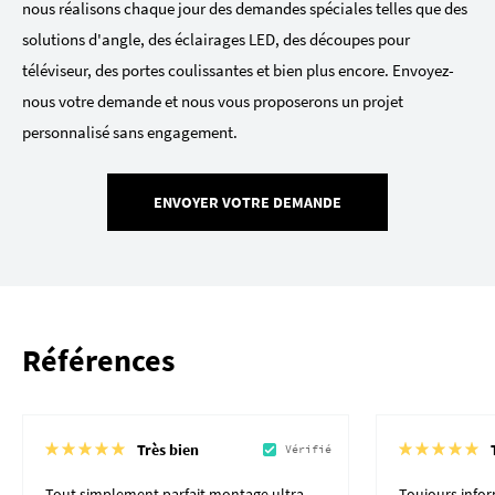
nous réalisons chaque jour des demandes spéciales telles que des
solutions d'angle, des éclairages LED, des découpes pour
téléviseur, des portes coulissantes et bien plus encore. Envoyez-
nous votre demande et nous vous proposerons un projet
personnalisé sans engagement.
ENVOYER VOTRE DEMANDE
Références
Très bien
Vérifié
Tout simplement parfait montage ultra
Toujours inform