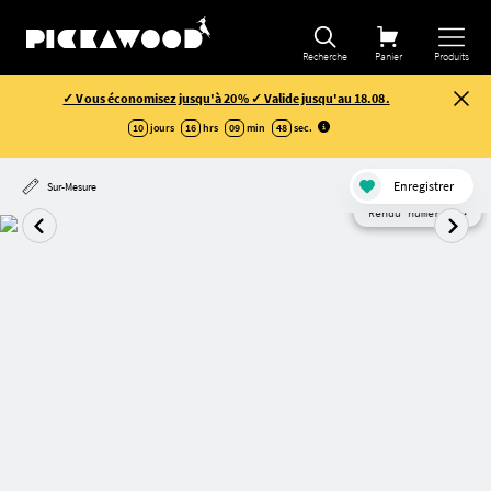
Recherche
Panier
Produits
✓ Vous économisez jusqu'à 20% ✓ Valide jusqu'au 18.08.
10
jours
16
hrs
09
min
47
sec
.
Enregistrer
Sur-Mesure
Rendu numérique