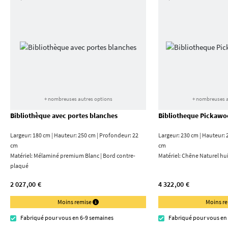
+ nombreuses autres options
+ nombreuses a
Bibliothèque avec portes blanches
Bibliotheque Pickawo
Largeur: 180 cm | Hauteur: 250 cm | Profondeur: 22
Largeur: 230 cm | Hauteur: 
cm
cm
Matériel:
Mélaminé premium Blanc | Bord contre­
Matériel:
Chêne Naturel hui
plaqué
2 027,00 €
4 322,00 €
Moins remise
Moins r
Fabriqué pour vous en 6-9 semaines
Fabriqué pour vous en