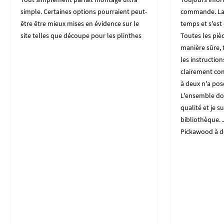
simple. Certaines options pourraient peut-
commande. La 
être être mieux mises en évidence sur le
temps et s'es
site telles que découpe pour les plinthes
Toutes les piè
manière sûre, t
les instructio
clairement co
à deux n'a po
L'ensemble do
qualité et je su
bibliothèque. J
Pickawood à d