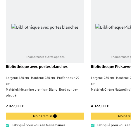
+ nombreuses autres options
+ nombreuses a
Bibliothèque avec portes blanches
Bibliotheque Pickawo
Largeur: 180 cm | Hauteur: 250 cm | Profondeur: 22
Largeur: 230 cm | Hauteur: 
cm
cm
Matériel:
Mélaminé premium Blanc | Bord contre­
Matériel:
Chêne Naturel hui
plaqué
2 027,00 €
4 322,00 €
Moins remise
Moins r
Fabriqué pour vous en 6-9 semaines
Fabriqué pour vous en