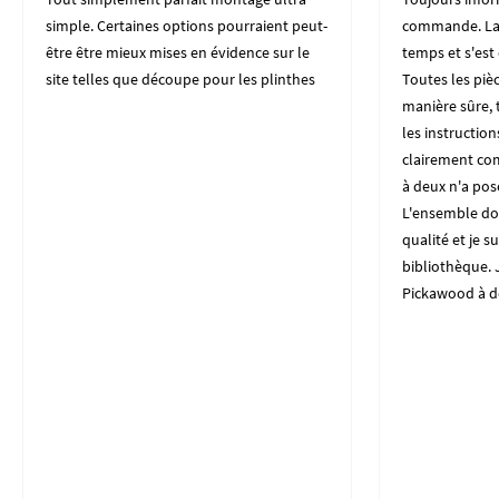
simple. Certaines options pourraient peut-
commande. La 
être être mieux mises en évidence sur le
temps et s'es
site telles que découpe pour les plinthes
Toutes les piè
manière sûre, t
les instructio
clairement co
à deux n'a po
L'ensemble do
qualité et je su
bibliothèque. J
Pickawood à d