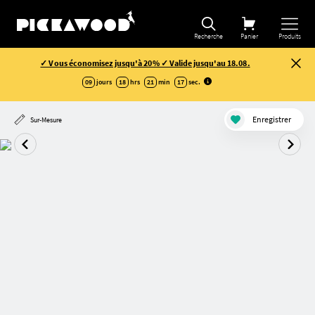
Recherche
Panier
Produits
✓ Vous économisez jusqu'à 20% ✓ Valide jusqu'au 18.08.
09
jours
18
hrs
21
min
16
sec
.
Enregistrer
Sur-Mesure