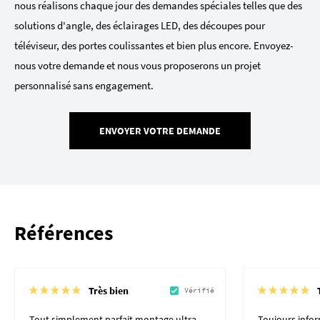
nous réalisons chaque jour des demandes spéciales telles que des
solutions d'angle, des éclairages LED, des découpes pour
téléviseur, des portes coulissantes et bien plus encore. Envoyez-
nous votre demande et nous vous proposerons un projet
personnalisé sans engagement.
ENVOYER VOTRE DEMANDE
Références
Très bien
Vérifié
Tout simplement parfait montage ultra
Toujours inform