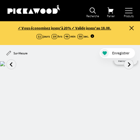
Recherche
Panier
Produits
✓ Vous économisez jusqu'à 20% ✓ Valide jusqu'au 18.08.
11
jours
19
hrs
46
min
58
sec
.
Enregistrer
Sur-Mesure
Rendu AI