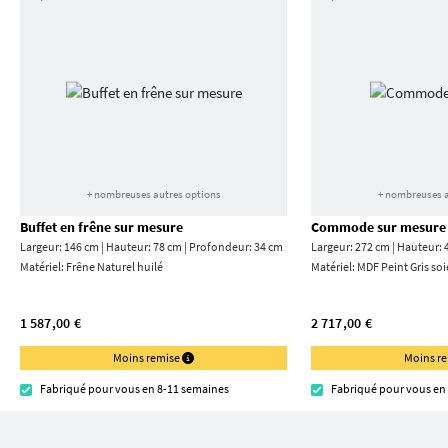
+ nombreuses autres options
+ nombreuses a
Buffet en frêne sur mesure
Commode sur mesure
Largeur: 146 cm | Hauteur: 78 cm | Profondeur: 34 cm
Largeur: 272 cm | Hauteur: 
Matériel:
Frêne Naturel huilé
Matériel:
MDF Peint Gris soi
1 587,00 €
2 717,00 €
Moins remise
Moins r
Fabriqué pour vous en 8-11 semaines
Fabriqué pour vous en