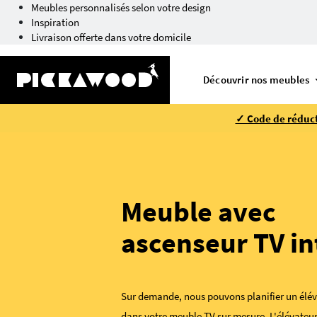
Meubles personnalisés selon votre design
Inspiration
Livraison offerte dans votre domicile
Découvrir nos meubles
✓ Code de réduct
Meuble avec
ascenseur TV in
Sur demande, nous pouvons planifier un élév
dans votre
meuble TV sur mesure
. L'élévateu