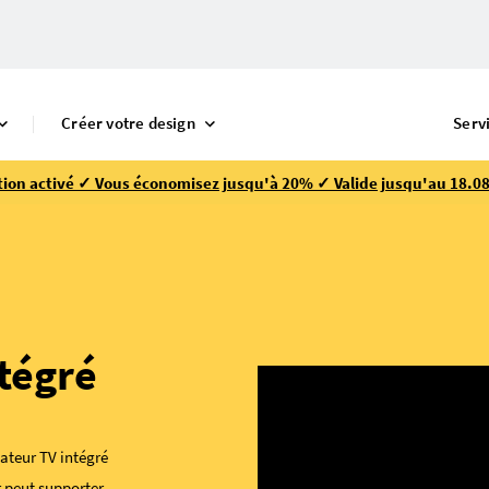
Créer votre design
Serv
ion activé ✓ Vous économisez jusqu'à 20% ✓ Valide jusqu'au 18.08
tégré
ateur TV intégré
r peut supporter