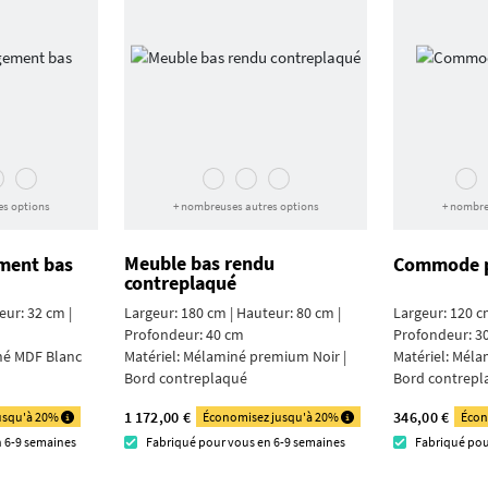
es options
+ nombreuses autres options
+ nombre
Meuble bas rendu
ment bas
Commode pl
contreplaqué
eur: 32 cm |
Largeur: 180 cm | Hauteur: 80 cm |
Largeur: 120 c
Profondeur: 40 cm
Profondeur: 3
é MDF Blanc
Matériel:
Mélaminé premium Noir |
Matériel:
Mélam
Bord contre­plaqué
Bord contre­p
1 172,00 €
346,00 €
usqu'à 20%
Économisez jusqu'à 20%
Écon
n 6-9 semaines
Fabriqué pour vous en 6-9 semaines
Fabriqué pou