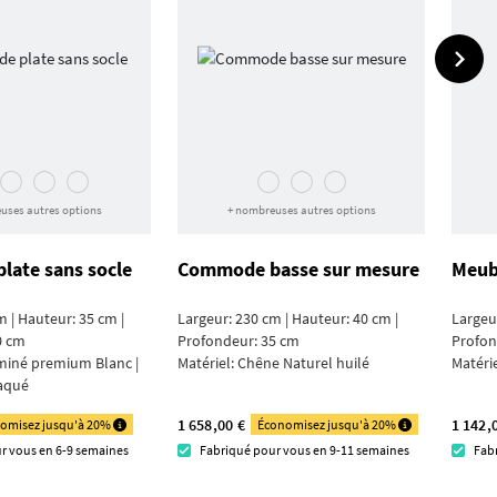
uses autres options
+ nombreuses autres options
ate sans socle
Commode basse sur mesure
Meubl
m | Hauteur: 35 cm |
Largeur: 230 cm | Hauteur: 40 cm |
Largeur
0 cm
Profondeur: 35 cm
Profon
iné premium Blanc |
Matériel:
Chêne Naturel huilé
Matéri
laqué
1 658,00 €
1 142,
omisez jusqu'à 20%
Économisez jusqu'à 20%
r vous en 6-9 semaines
Fabriqué pour vous en 9-11 semaines
Fab