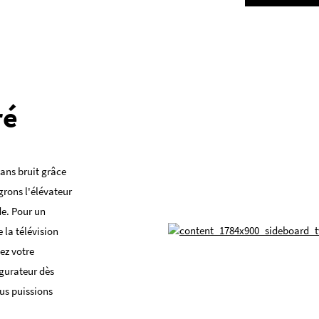
ré
sans bruit grâce
grons l'élévateur
e. Pour un
la télévision
ez votre
gurateur dès
us puissions