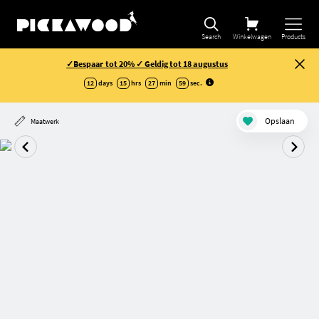
Search
Winkelwagen
Products
✓Bespaar tot 20% ✓ Geldig tot 18 augustus
12
days
15
hrs
27
min
58
sec
.
Opslaan
Maatwerk