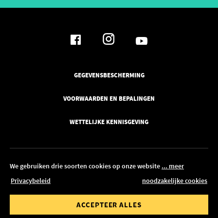
GEGEVENSBESCHERMING
VOORWAARDEN EN BEPALINGEN
WETTELIJKE KENNISGEVING
We gebruiken drie soorten cookies op onze website
... meer
Privacybeleid
noodzakelijke cookies
© 2026 Pickawood Nederland
waarde van
Bestelwaarde tot
ACCEPTEER ALLES
BEWERKEN IN CONFIGURATOR
00 €
1.500,00 €