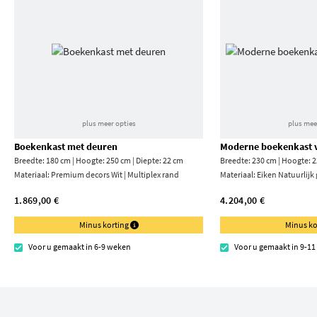
plus meer opties
plus mee
Boekenkast met deuren
Moderne boekenkast v
Breedte: 180 cm | Hoogte: 250 cm | Diepte: 22 cm
Breedte: 230 cm | Hoogte: 2
Materiaal:
Premium decors Wit | Multiplex rand
Materiaal:
Eiken Natuurlijk
1.869,00 €
4.204,00 €
Minus korting
Minus ko
Voor u gemaakt in 6-9 weken
Voor u gemaakt in 9-1