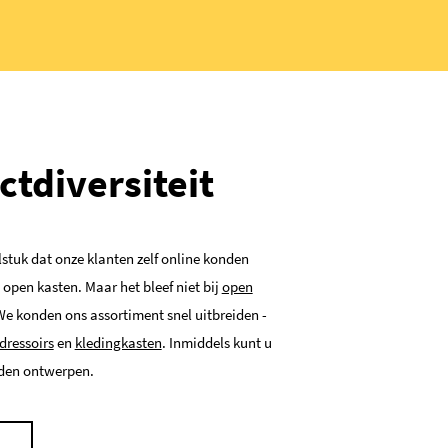
tdiversiteit
stuk dat onze klanten zelf online konden
pen kasten. Maar het bleef niet bij
open
We konden ons assortiment snel uitbreiden -
dressoirs
en
kledingkasten
. Inmiddels kunt u
rden ontwerpen.
N