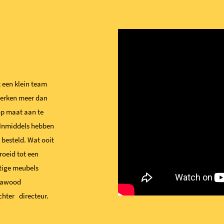
 een klein team
werken meer dan
op maat aan te
. Inmiddels hebben
besteld. Wat ooit
roeid tot een
tige meubels
ckawood
chter directeur.