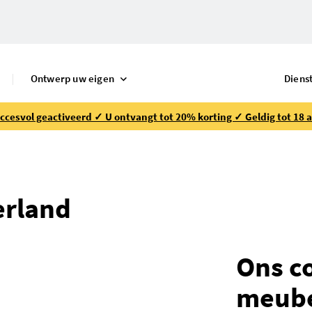
Ontwerp uw eigen
Diens
ccesvol geactiveerd ✓ U ontvangt tot 20% korting ✓ Geldig tot 18 
erland
Ons c
meube