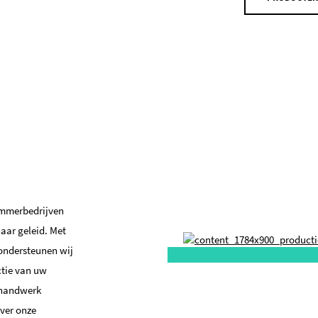
immerbedrijven
aar geleid. Met
ondersteunen wij
ctie van uw
e handwerk
ver onze