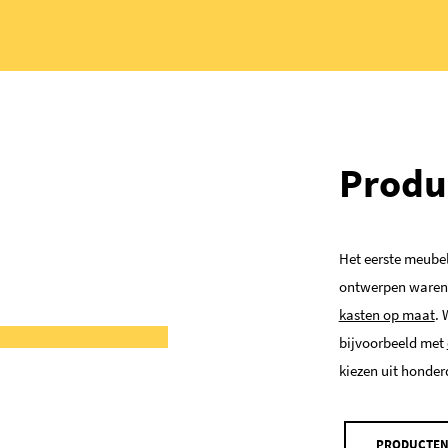
Produc
Het eerste meubel
ontwerpen waren o
kasten op maat
. 
bijvoorbeeld met
kiezen uit honde
PRODUCTE