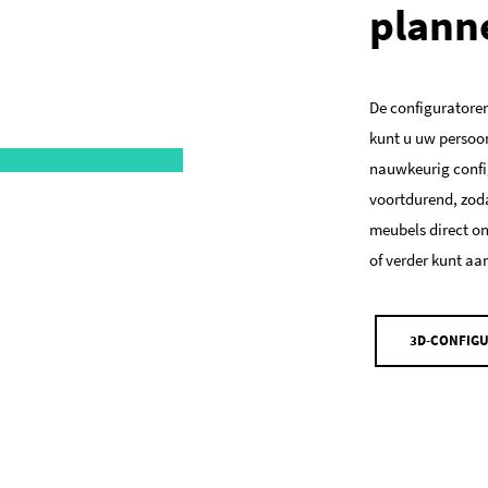
plann
De configuratoren
kunt u uw persoon
nauwkeurig confi
voortdurend, zod
meubels direct on
of verder kunt aa
3D-CONFIG