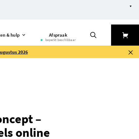
ten & hulp
Afspraak
beperkt beschikbaar
augustus 2026
oncept –
ls online