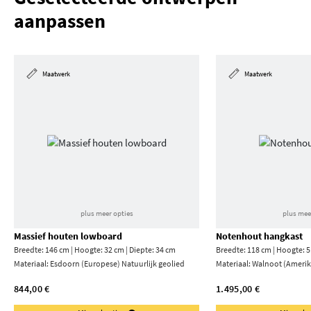
aanpassen
Maatwerk
Maatwerk
plus meer opties
plus mee
Massief houten lowboard
Notenhout hangkast
Breedte: 146 cm | Hoogte: 32 cm | Diepte: 34 cm
Breedte: 118 cm | Hoogte: 5
Materiaal:
Esdoorn (Europese) Natuurlijk geolied
Materiaal:
Walnoot (Amerika
844,00 €
1.495,00 €