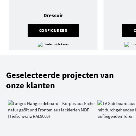
Dressoir
CONFIGUREER
Voeten vrij te kiezen
Hoo
Geselecteerde projecten van
onze klanten