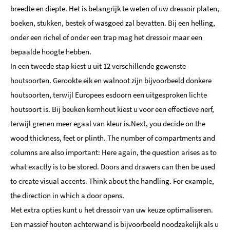
breedte en diepte. Het is belangrijk te weten of uw dressoir platen,
boeken, stukken, bestek of wasgoed zal bevatten. Bij een helling,
onder een richel of onder een trap mag het dressoir maar een
bepaalde hoogte hebben.
In een tweede stap kiest u uit 12 verschillende gewenste
houtsoorten. Gerookte eik en walnoot zijn bijvoorbeeld donkere
houtsoorten, terwijl Europees esdoorn een uitgesproken lichte
houtsoort is. Bij beuken kernhout kiest u voor een effectieve nerf,
terwijl grenen meer egaal van kleur is.Next, you decide on the
wood thickness, feet or plinth. The number of compartments and
columns are also important: Here again, the question arises as to
what exactly is to be stored. Doors and drawers can then be used
to create visual accents. Think about the handling. For example,
the direction in which a door opens.
Met extra opties kunt u het dressoir van uw keuze optimaliseren.
Een massief houten achterwand is bijvoorbeeld noodzakelijk als u