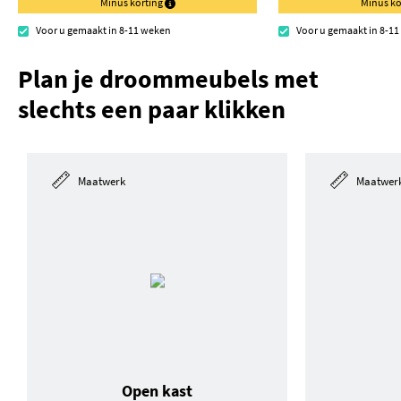
Minus korting
Minus ko
Voor u gemaakt in 8-11 weken
Voor u gemaakt in 8-1
Plan je droommeubels met
slechts een paar klikken
Maatwerk
Maatwer
Open kast