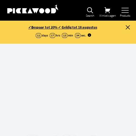
Search
Winkelwagen
Products
✓Bespaar tot 20% ✓ Geldig tot 18 augustus
11
days
17
hrs
13
min
34
sec
.