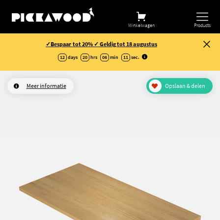
Winkelwagen
Products
✓Bespaar tot 20% ✓ Geldig tot 18 augustus
12
days
20
hrs
06
min
11
sec
.
Meer informatie
Opslaan & delen