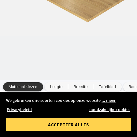
Materiaal kiezen
Lengte
Breedte
Tafelblad
Ran
We gebruiken drie soorten cookies op onze website
... meer
Massief hout
Gelakt MDF
Privacybeleid
noodzakelijke cookies
waarde van
Bestelwaarde tot
768 €
ACCEPTEER ALLES
Gratis levering
IN MANDJE
Levertijd 9-11 weken
00 €
1.500,00 €
incl. BTW